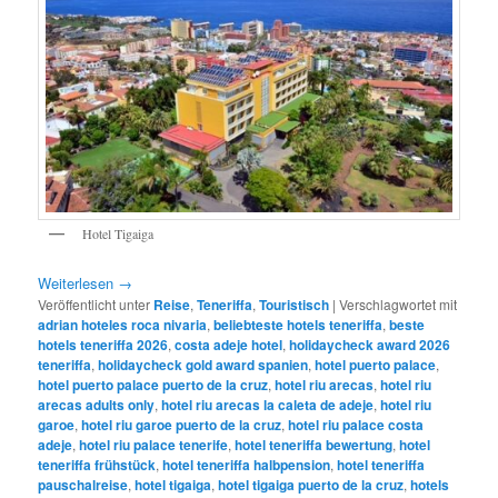
Hotel Tigaiga
Weiterlesen
→
Veröffentlicht unter
Reise
,
Teneriffa
,
Touristisch
|
Verschlagwortet mit
adrian hoteles roca nivaria
,
beliebteste hotels teneriffa
,
beste
hotels teneriffa 2026
,
costa adeje hotel
,
holidaycheck award 2026
teneriffa
,
holidaycheck gold award spanien
,
hotel puerto palace
,
hotel puerto palace puerto de la cruz
,
hotel riu arecas
,
hotel riu
arecas adults only
,
hotel riu arecas la caleta de adeje
,
hotel riu
garoe
,
hotel riu garoe puerto de la cruz
,
hotel riu palace costa
adeje
,
hotel riu palace tenerife
,
hotel teneriffa bewertung
,
hotel
teneriffa frühstück
,
hotel teneriffa halbpension
,
hotel teneriffa
pauschalreise
,
hotel tigaiga
,
hotel tigaiga puerto de la cruz
,
hotels