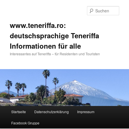
Such
www.teneriffa.ro:
deutschsprachige Teneriffa
Informationen für alle
Interessantes auf Teneriffa – für Residenten und Touristen
Hauptmenü
Startseite
Datenschutzerklärung
Impressum
Zum
Zum
Facebook Gruppe
primären
sekundären