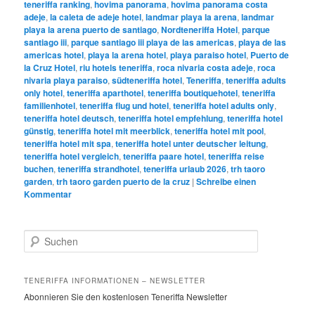
teneriffa ranking
,
hovima panorama
,
hovima panorama costa
adeje
,
la caleta de adeje hotel
,
landmar playa la arena
,
landmar
playa la arena puerto de santiago
,
Nordteneriffa Hotel
,
parque
santiago iii
,
parque santiago iii playa de las americas
,
playa de las
americas hotel
,
playa la arena hotel
,
playa paraiso hotel
,
Puerto de
la Cruz Hotel
,
riu hotels teneriffa
,
roca nivaria costa adeje
,
roca
nivaria playa paraiso
,
südteneriffa hotel
,
Teneriffa
,
teneriffa adults
only hotel
,
teneriffa aparthotel
,
teneriffa boutiquehotel
,
teneriffa
familienhotel
,
teneriffa flug und hotel
,
teneriffa hotel adults only
,
teneriffa hotel deutsch
,
teneriffa hotel empfehlung
,
teneriffa hotel
günstig
,
teneriffa hotel mit meerblick
,
teneriffa hotel mit pool
,
teneriffa hotel mit spa
,
teneriffa hotel unter deutscher leitung
,
teneriffa hotel vergleich
,
teneriffa paare hotel
,
teneriffa reise
buchen
,
teneriffa strandhotel
,
teneriffa urlaub 2026
,
trh taoro
garden
,
trh taoro garden puerto de la cruz
|
Schreibe einen
Kommentar
S
u
c
h
TENERIFFA INFORMATIONEN – NEWSLETTER
e
Abonnieren Sie den kostenlosen Teneriffa Newsletter
n