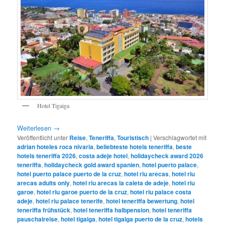
Hotel Tigaiga
Weiterlesen
→
Veröffentlicht unter
Reise
,
Teneriffa
,
Touristisch
|
Verschlagwortet mit
adrian hoteles roca nivaria
,
beliebteste hotels teneriffa
,
beste
hotels teneriffa 2026
,
costa adeje hotel
,
holidaycheck award 2026
teneriffa
,
holidaycheck gold award spanien
,
hotel puerto palace
,
hotel puerto palace puerto de la cruz
,
hotel riu arecas
,
hotel riu
arecas adults only
,
hotel riu arecas la caleta de adeje
,
hotel riu
garoe
,
hotel riu garoe puerto de la cruz
,
hotel riu palace costa
adeje
,
hotel riu palace tenerife
,
hotel teneriffa bewertung
,
hotel
teneriffa frühstück
,
hotel teneriffa halbpension
,
hotel teneriffa
pauschalreise
,
hotel tigaiga
,
hotel tigaiga puerto de la cruz
,
hotels