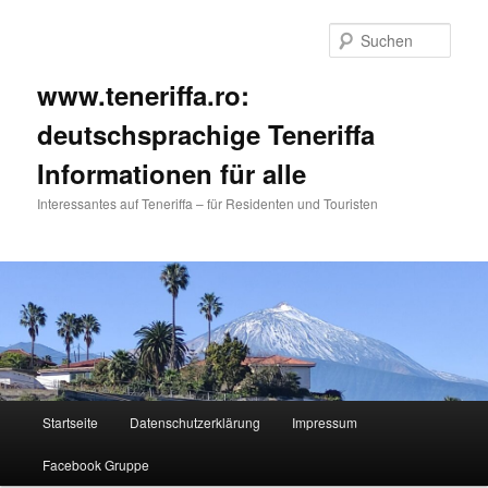
Such
www.teneriffa.ro:
deutschsprachige Teneriffa
Informationen für alle
Interessantes auf Teneriffa – für Residenten und Touristen
Hauptmenü
Startseite
Datenschutzerklärung
Impressum
Zum
Zum
Facebook Gruppe
primären
sekundären