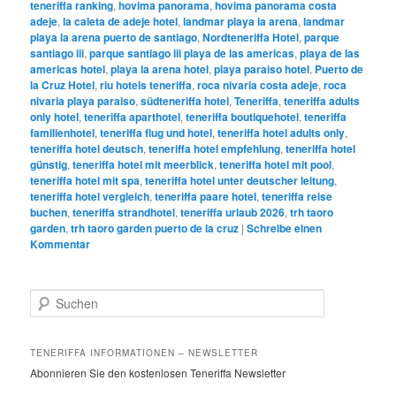
teneriffa ranking
,
hovima panorama
,
hovima panorama costa
adeje
,
la caleta de adeje hotel
,
landmar playa la arena
,
landmar
playa la arena puerto de santiago
,
Nordteneriffa Hotel
,
parque
santiago iii
,
parque santiago iii playa de las americas
,
playa de las
americas hotel
,
playa la arena hotel
,
playa paraiso hotel
,
Puerto de
la Cruz Hotel
,
riu hotels teneriffa
,
roca nivaria costa adeje
,
roca
nivaria playa paraiso
,
südteneriffa hotel
,
Teneriffa
,
teneriffa adults
only hotel
,
teneriffa aparthotel
,
teneriffa boutiquehotel
,
teneriffa
familienhotel
,
teneriffa flug und hotel
,
teneriffa hotel adults only
,
teneriffa hotel deutsch
,
teneriffa hotel empfehlung
,
teneriffa hotel
günstig
,
teneriffa hotel mit meerblick
,
teneriffa hotel mit pool
,
teneriffa hotel mit spa
,
teneriffa hotel unter deutscher leitung
,
teneriffa hotel vergleich
,
teneriffa paare hotel
,
teneriffa reise
buchen
,
teneriffa strandhotel
,
teneriffa urlaub 2026
,
trh taoro
garden
,
trh taoro garden puerto de la cruz
|
Schreibe einen
Kommentar
S
u
c
h
TENERIFFA INFORMATIONEN – NEWSLETTER
e
Abonnieren Sie den kostenlosen Teneriffa Newsletter
n