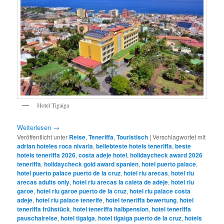
Hotel Tigaiga
Weiterlesen
→
Veröffentlicht unter
Reise
,
Teneriffa
,
Touristisch
|
Verschlagwortet mit
adrian hoteles roca nivaria
,
beliebteste hotels teneriffa
,
beste
hotels teneriffa 2026
,
costa adeje hotel
,
holidaycheck award 2026
teneriffa
,
holidaycheck gold award spanien
,
hotel puerto palace
,
hotel puerto palace puerto de la cruz
,
hotel riu arecas
,
hotel riu
arecas adults only
,
hotel riu arecas la caleta de adeje
,
hotel riu
garoe
,
hotel riu garoe puerto de la cruz
,
hotel riu palace costa
adeje
,
hotel riu palace tenerife
,
hotel teneriffa bewertung
,
hotel
teneriffa frühstück
,
hotel teneriffa halbpension
,
hotel teneriffa
pauschalreise
,
hotel tigaiga
,
hotel tigaiga puerto de la cruz
,
hotels