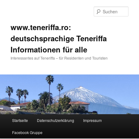
Such
www.teneriffa.ro:
deutschsprachige Teneriffa
Informationen für alle
Interessantes auf Teneriffa – für Residenten und Touristen
Hauptmenü
Startseite
Datenschutzerklärung
Impressum
Zum
Zum
Facebook Gruppe
primären
sekundären