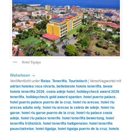
Hotel Tigaiga
Weiterlesen
→
Veröffentlicht unter
Reise
,
Teneriffa
,
Touristisch
|
Verschlagwortet mit
adrian hoteles roca nivaria
,
beliebteste hotels teneriffa
,
beste
hotels teneriffa 2026
,
costa adeje hotel
,
holidaycheck award 2026
teneriffa
,
holidaycheck gold award spanien
,
hotel puerto palace
,
hotel puerto palace puerto de la cruz
,
hotel riu arecas
,
hotel riu
arecas adults only
,
hotel riu arecas la caleta de adeje
,
hotel riu
garoe
,
hotel riu garoe puerto de la cruz
,
hotel riu palace costa
adeje
,
hotel riu palace tenerife
,
hotel teneriffa bewertung
,
hotel
teneriffa frühstück
,
hotel teneriffa halbpension
,
hotel teneriffa
pauschalreise
,
hotel tigaiga
,
hotel tigaiga puerto de la cruz
,
hotels