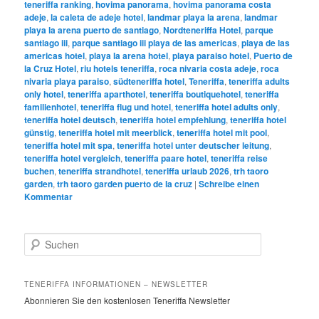
teneriffa ranking
,
hovima panorama
,
hovima panorama costa
adeje
,
la caleta de adeje hotel
,
landmar playa la arena
,
landmar
playa la arena puerto de santiago
,
Nordteneriffa Hotel
,
parque
santiago iii
,
parque santiago iii playa de las americas
,
playa de las
americas hotel
,
playa la arena hotel
,
playa paraiso hotel
,
Puerto de
la Cruz Hotel
,
riu hotels teneriffa
,
roca nivaria costa adeje
,
roca
nivaria playa paraiso
,
südteneriffa hotel
,
Teneriffa
,
teneriffa adults
only hotel
,
teneriffa aparthotel
,
teneriffa boutiquehotel
,
teneriffa
familienhotel
,
teneriffa flug und hotel
,
teneriffa hotel adults only
,
teneriffa hotel deutsch
,
teneriffa hotel empfehlung
,
teneriffa hotel
günstig
,
teneriffa hotel mit meerblick
,
teneriffa hotel mit pool
,
teneriffa hotel mit spa
,
teneriffa hotel unter deutscher leitung
,
teneriffa hotel vergleich
,
teneriffa paare hotel
,
teneriffa reise
buchen
,
teneriffa strandhotel
,
teneriffa urlaub 2026
,
trh taoro
garden
,
trh taoro garden puerto de la cruz
|
Schreibe einen
Kommentar
S
u
c
h
TENERIFFA INFORMATIONEN – NEWSLETTER
e
Abonnieren Sie den kostenlosen Teneriffa Newsletter
n