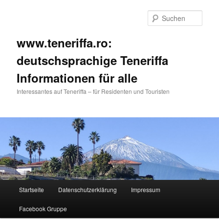
Such
www.teneriffa.ro:
deutschsprachige Teneriffa
Informationen für alle
Interessantes auf Teneriffa – für Residenten und Touristen
Hauptmenü
Startseite
Datenschutzerklärung
Impressum
Zum
Zum
Facebook Gruppe
primären
sekundären