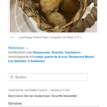
1 großzügige Portion Papas Arrugadas con Mojo 3,75 €,
Weiterlesen
→
Veröffentlicht unter
Restaurants
,
Teneriffa
,
Touristisch
|
Verschlagwortet mit
conejo
,
puerto de la cruz
,
Restaurant Meson
Los Gemelos
|
3
Antworten
S
u
c
h
TENERIFFA INFORMATIONEN – NEWSLETTER
e
Abonnieren Sie den kostenlosen Teneriffa Newsletter
n
Vorname