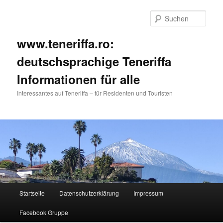
Such
www.teneriffa.ro:
deutschsprachige Teneriffa
Informationen für alle
Interessantes auf Teneriffa – für Residenten und Touristen
Hauptmenü
Startseite
Datenschutzerklärung
Impressum
Zum
Zum
Facebook Gruppe
primären
sekundären