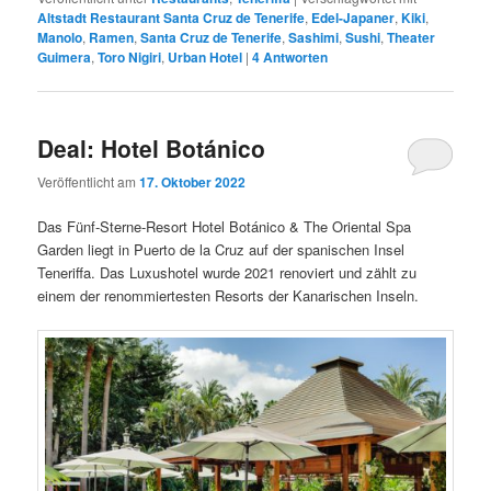
Altstadt Restaurant Santa Cruz de Tenerife
,
Edel-Japaner
,
Kiki
,
Manolo
,
Ramen
,
Santa Cruz de Tenerife
,
Sashimi
,
Sushi
,
Theater
Guimera
,
Toro Nigiri
,
Urban Hotel
|
4
Antworten
Deal: Hotel Botánico
Veröffentlicht am
17. Oktober 2022
Das Fünf-Sterne-Resort Hotel Botánico & The Oriental Spa
Garden liegt in Puerto de la Cruz auf der spanischen Insel
Teneriffa. Das Luxushotel wurde 2021 renoviert und zählt zu
einem der renommiertesten Resorts der Kanarischen Inseln.