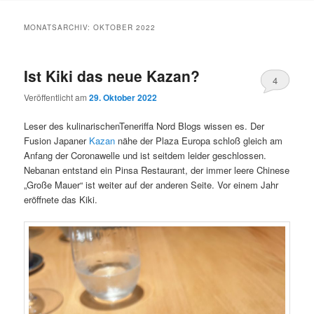
Inhalt
Inhalt
MONATSARCHIV:
OKTOBER 2022
springen
springen
Ist Kiki das neue Kazan?
4
Veröffentlicht am
29. Oktober 2022
Leser des kulinarischenTeneriffa Nord Blogs wissen es. Der
Fusion Japaner
Kazan
nähe der Plaza Europa schloß gleich am
Anfang der Coronawelle und ist seitdem leider geschlossen.
Nebanan entstand ein Pinsa Restaurant, der immer leere Chinese
„Große Mauer“ ist weiter auf der anderen Seite. Vor einem Jahr
eröffnete das Kiki.