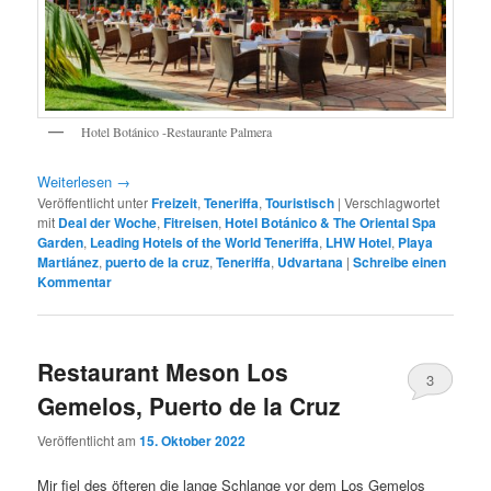
Hotel Botánico -Restaurante Palmera
Weiterlesen
→
Veröffentlicht unter
Freizeit
,
Teneriffa
,
Touristisch
|
Verschlagwortet
mit
Deal der Woche
,
Fitreisen
,
Hotel Botánico & The Oriental Spa
Garden
,
Leading Hotels of the World Teneriffa
,
LHW Hotel
,
Playa
Martiánez
,
puerto de la cruz
,
Teneriffa
,
Udvartana
|
Schreibe einen
Kommentar
Restaurant Meson Los
3
Gemelos, Puerto de la Cruz
Veröffentlicht am
15. Oktober 2022
Mir fiel des öfteren die lange Schlange vor dem Los Gemelos