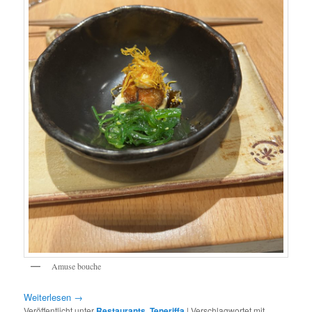
Amuse bouche
Weiterlesen
→
Veröffentlicht unter
Restaurants
,
Teneriffa
|
Verschlagwortet mit