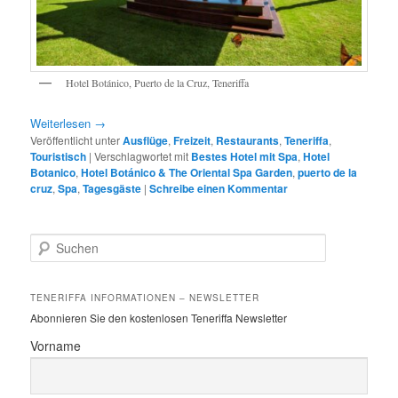
Hotel Botánico, Puerto de la Cruz, Teneriffa
Weiterlesen
→
Veröffentlicht unter
Ausflüge
,
Freizeit
,
Restaurants
,
Teneriffa
,
Touristisch
|
Verschlagwortet mit
Bestes Hotel mit Spa
,
Hotel
Botanico
,
Hotel Botánico & The Oriental Spa Garden
,
puerto de la
cruz
,
Spa
,
Tagesgäste
|
Schreibe einen Kommentar
S
u
c
h
TENERIFFA INFORMATIONEN – NEWSLETTER
e
Abonnieren Sie den kostenlosen Teneriffa Newsletter
n
Vorname