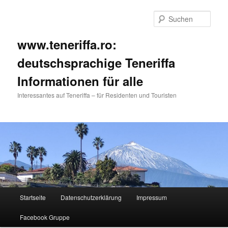
Such
www.teneriffa.ro:
deutschsprachige Teneriffa
Informationen für alle
Interessantes auf Teneriffa – für Residenten und Touristen
Hauptmenü
Startseite
Datenschutzerklärung
Impressum
Zum
Zum
Facebook Gruppe
primären
sekundären