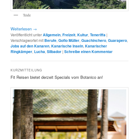
Teide
Weiterlesen
→
Veröffentlicht unter
Allgemein
,
Freizeit
,
Kultur
,
Teneriffa
|
Verschlagwortet mit
Berufe
,
Gofio Müller
,
Guachinchero
,
Guarapero
,
Jobs auf den Kanaren
,
Kanarische Inseln
,
Kanarischer
Ringkämper
,
Lucha
,
SIlbador
|
Schreibe einen Kommentar
KURZMITTEILUNG
Fit Reisen bietet derzeit Specials vom Botanico an!