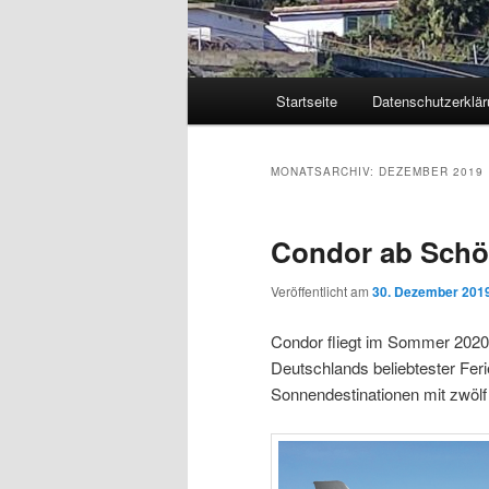
Hauptmenü
Startseite
Datenschutzerklär
Zum
Zum
primären
sekundären
MONATSARCHIV:
DEZEMBER 2019
Inhalt
Inhalt
Condor ab Schö
springen
springen
Veröffentlicht am
30. Dezember 201
Condor fliegt im Sommer 2020 
Deutschlands beliebtester Feri
Sonnendestinationen mit zwölf