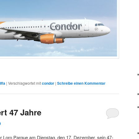
iffa
|
Verschlagwortet mit
condor
|
Schreibe einen Kommentar
rt 47 Jahre
9
er Loro Parque am Dienstag, den 17. Dezember, sein 47-