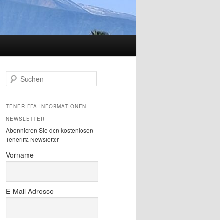
S
u
c
h
TENERIFFA INFORMATIONEN –
e
NEWSLETTER
n
Abonnieren Sie den kostenlosen
Teneriffa Newsletter
Vorname
E-Mail-Adresse