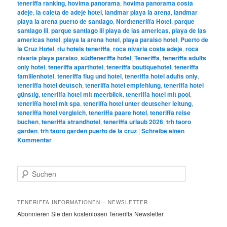
teneriffa ranking
,
hovima panorama
,
hovima panorama costa
adeje
,
la caleta de adeje hotel
,
landmar playa la arena
,
landmar
playa la arena puerto de santiago
,
Nordteneriffa Hotel
,
parque
santiago iii
,
parque santiago iii playa de las americas
,
playa de las
americas hotel
,
playa la arena hotel
,
playa paraiso hotel
,
Puerto de
la Cruz Hotel
,
riu hotels teneriffa
,
roca nivaria costa adeje
,
roca
nivaria playa paraiso
,
südteneriffa hotel
,
Teneriffa
,
teneriffa adults
only hotel
,
teneriffa aparthotel
,
teneriffa boutiquehotel
,
teneriffa
familienhotel
,
teneriffa flug und hotel
,
teneriffa hotel adults only
,
teneriffa hotel deutsch
,
teneriffa hotel empfehlung
,
teneriffa hotel
günstig
,
teneriffa hotel mit meerblick
,
teneriffa hotel mit pool
,
teneriffa hotel mit spa
,
teneriffa hotel unter deutscher leitung
,
teneriffa hotel vergleich
,
teneriffa paare hotel
,
teneriffa reise
buchen
,
teneriffa strandhotel
,
teneriffa urlaub 2026
,
trh taoro
garden
,
trh taoro garden puerto de la cruz
|
Schreibe einen
Kommentar
S
u
c
h
TENERIFFA INFORMATIONEN – NEWSLETTER
e
Abonnieren Sie den kostenlosen Teneriffa Newsletter
n