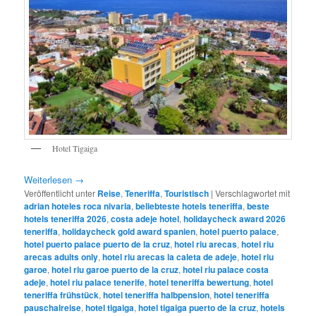
Hotel Tigaiga
Weiterlesen
→
Veröffentlicht unter
Reise
,
Teneriffa
,
Touristisch
|
Verschlagwortet mit
adrian hoteles roca nivaria
,
beliebteste hotels teneriffa
,
beste
hotels teneriffa 2026
,
costa adeje hotel
,
holidaycheck award 2026
teneriffa
,
holidaycheck gold award spanien
,
hotel puerto palace
,
hotel puerto palace puerto de la cruz
,
hotel riu arecas
,
hotel riu
arecas adults only
,
hotel riu arecas la caleta de adeje
,
hotel riu
garoe
,
hotel riu garoe puerto de la cruz
,
hotel riu palace costa
adeje
,
hotel riu palace tenerife
,
hotel teneriffa bewertung
,
hotel
teneriffa frühstück
,
hotel teneriffa halbpension
,
hotel teneriffa
pauschalreise
,
hotel tigaiga
,
hotel tigaiga puerto de la cruz
,
hotels