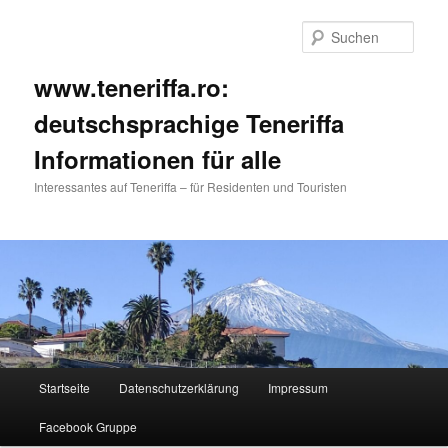
Such
www.teneriffa.ro:
deutschsprachige Teneriffa
Informationen für alle
Interessantes auf Teneriffa – für Residenten und Touristen
Hauptmenü
Startseite
Datenschutzerklärung
Impressum
Zum
Zum
Facebook Gruppe
primären
sekundären