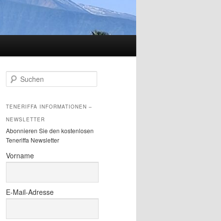
S
u
c
h
TENERIFFA INFORMATIONEN –
e
NEWSLETTER
n
Abonnieren Sie den kostenlosen
Teneriffa Newsletter
Vorname
E-Mail-Adresse