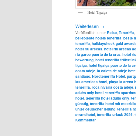
Hotel Tigaiga
Weiterlesen
→
Veröffentlicht unter
Reise
,
Teneriffa
,
beliebteste hotels teneriffa
,
beste h
teneriffa
,
holidaycheck gold award
hotel riu arecas
,
hotel riu arecas ad
riu garoe puerto de la cruz
,
hotel ri
bewertung
,
hotel teneriffa frühstüc
tigaiga
,
hotel tigaiga puerto de la c
costa adeje
,
la caleta de adeje hote
santiago
,
Nordteneriffa Hotel
,
parqu
las americas hotel
,
playa la arena h
teneriffa
,
roca nivaria costa adeje
,
adults only hotel
,
teneriffa aparthot
hotel
,
teneriffa hotel adults only
,
te
günstig
,
teneriffa hotel mit meerbli
unter deutscher leitung
,
teneriffa h
strandhotel
,
teneriffa urlaub 2026
,
Kommentar