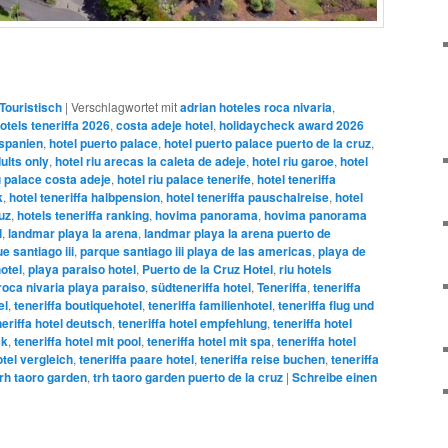
Touristisch
|
Verschlagwortet mit
adrian hoteles roca nivaria
,
otels teneriffa 2026
,
costa adeje hotel
,
holidaycheck award 2026
 spanien
,
hotel puerto palace
,
hotel puerto palace puerto de la cruz
,
ults only
,
hotel riu arecas la caleta de adeje
,
hotel riu garoe
,
hotel
u palace costa adeje
,
hotel riu palace tenerife
,
hotel teneriffa
k
,
hotel teneriffa halbpension
,
hotel teneriffa pauschalreise
,
hotel
ruz
,
hotels teneriffa ranking
,
hovima panorama
,
hovima panorama
l
,
landmar playa la arena
,
landmar playa la arena puerto de
e santiago iii
,
parque santiago iii playa de las americas
,
playa de
otel
,
playa paraiso hotel
,
Puerto de la Cruz Hotel
,
riu hotels
roca nivaria playa paraiso
,
südteneriffa hotel
,
Teneriffa
,
teneriffa
el
,
teneriffa boutiquehotel
,
teneriffa familienhotel
,
teneriffa flug und
neriffa hotel deutsch
,
teneriffa hotel empfehlung
,
teneriffa hotel
ck
,
teneriffa hotel mit pool
,
teneriffa hotel mit spa
,
teneriffa hotel
otel vergleich
,
teneriffa paare hotel
,
teneriffa reise buchen
,
teneriffa
trh taoro garden
,
trh taoro garden puerto de la cruz
|
Schreibe einen