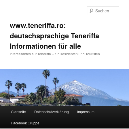
Such
www.teneriffa.ro:
deutschsprachige Teneriffa
Informationen für alle
Interessantes auf Teneriffa – für Residenten und Touristen
Hauptmenü
Startseite
Datenschutzerklärung
Impressum
Zum
Zum
Facebook Gruppe
primären
sekundären