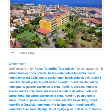
Hotel Tigaiga
Weiterlesen
→
Veröffentlicht unter
Reise
,
Teneriffa
,
Touristisch
|
Verschlagwortet mit
adrian hoteles roca nivaria
,
beliebteste hotels teneriffa
,
beste
hotels teneriffa 2026
,
costa adeje hotel
,
holidaycheck award 2026
teneriffa
,
holidaycheck gold award spanien
,
hotel puerto palace
,
hotel puerto palace puerto de la cruz
,
hotel riu arecas
,
hotel riu
arecas adults only
,
hotel riu arecas la caleta de adeje
,
hotel riu
garoe
,
hotel riu garoe puerto de la cruz
,
hotel riu palace costa
adeje
,
hotel riu palace tenerife
,
hotel teneriffa bewertung
,
hotel
teneriffa frühstück
,
hotel teneriffa halbpension
,
hotel teneriffa
pauschalreise
,
hotel tigaiga
,
hotel tigaiga puerto de la cruz
,
hotels