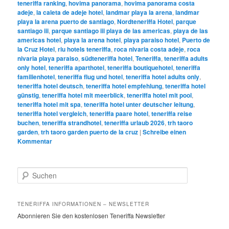
teneriffa ranking
,
hovima panorama
,
hovima panorama costa
adeje
,
la caleta de adeje hotel
,
landmar playa la arena
,
landmar
playa la arena puerto de santiago
,
Nordteneriffa Hotel
,
parque
santiago iii
,
parque santiago iii playa de las americas
,
playa de las
americas hotel
,
playa la arena hotel
,
playa paraiso hotel
,
Puerto de
la Cruz Hotel
,
riu hotels teneriffa
,
roca nivaria costa adeje
,
roca
nivaria playa paraiso
,
südteneriffa hotel
,
Teneriffa
,
teneriffa adults
only hotel
,
teneriffa aparthotel
,
teneriffa boutiquehotel
,
teneriffa
familienhotel
,
teneriffa flug und hotel
,
teneriffa hotel adults only
,
teneriffa hotel deutsch
,
teneriffa hotel empfehlung
,
teneriffa hotel
günstig
,
teneriffa hotel mit meerblick
,
teneriffa hotel mit pool
,
teneriffa hotel mit spa
,
teneriffa hotel unter deutscher leitung
,
teneriffa hotel vergleich
,
teneriffa paare hotel
,
teneriffa reise
buchen
,
teneriffa strandhotel
,
teneriffa urlaub 2026
,
trh taoro
garden
,
trh taoro garden puerto de la cruz
|
Schreibe einen
Kommentar
S
u
c
h
TENERIFFA INFORMATIONEN – NEWSLETTER
e
Abonnieren Sie den kostenlosen Teneriffa Newsletter
n