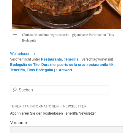
Chuleta de cochino negro canario – gigantische Portionen in Titos
Bodeguita
Weiterlesen
→
Veröffentlicht unter
Restaurants
,
Teneriffa
|
Verschlagwortet mit
Bodeguita de Tito
,
Durazno
,
puerto de la cruz
,
restaurantkritik
,
Teneriffa
,
Titos Bodeguita
|
1
Antwort
S
u
c
h
TENERIFFA INFORMATIONEN – NEWSLETTER
e
Abonnieren Sie den kostenlosen Teneriffa Newsletter
n
Vorname