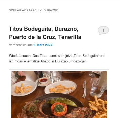
Inhalt
Inhalt
SCHLAGWORTARCHIV:
DURAZNO
springen
springen
Titos Bodeguita, Durazno,
1
Puerto de la Cruz, Teneriffa
Veröffentlicht am
2. März 2024
Wiederbesuch. Das Titos nennt sich jetzt „Titos Bodeguita“ und
ist in das ehemalige Abaco in Durazno umgezogen.