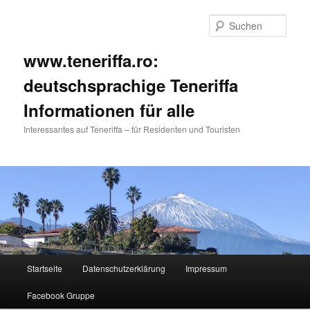
Such
www.teneriffa.ro:
deutschsprachige Teneriffa
Informationen für alle
Interessantes auf Teneriffa – für Residenten und Touristen
Hauptmenü
Startseite
Datenschutzerklärung
Impressum
Zum
Zum
Facebook Gruppe
primären
sekundären