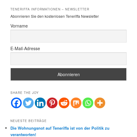
c
h
TENERIFFA INFORMATIONEN – NEWSLETTER
e
Abonnieren Sie den kostenlosen Teneriffa Newsletter
n
Vorname
E-Mail-Adresse
SHARE THE JOY
NEUESTE BEITRÄGE
Die Wohnungsnot auf Teneriffa ist von der Politik zu
verantworten!