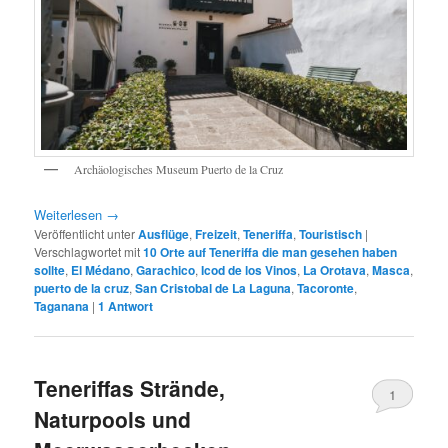
Archäologisches Museum Puerto de la Cruz
Weiterlesen
→
Veröffentlicht unter
Ausflüge
,
Freizeit
,
Teneriffa
,
Touristisch
|
Verschlagwortet mit
10 Orte auf Teneriffa die man gesehen haben
sollte
,
El Médano
,
Garachico
,
Icod de los Vinos
,
La Orotava
,
Masca
,
puerto de la cruz
,
San Cristobal de La Laguna
,
Tacoronte
,
Taganana
|
1
Antwort
Teneriffas Strände,
1
Naturpools und