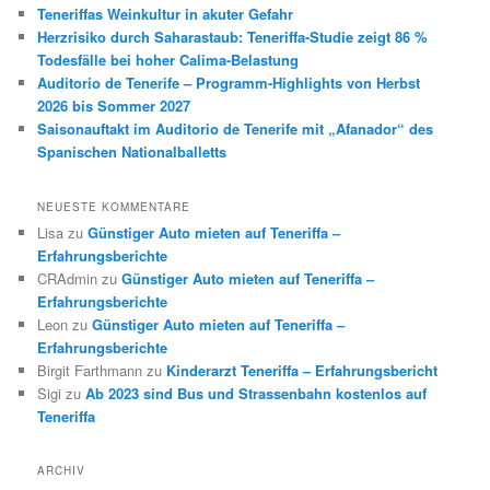
Teneriffas Weinkultur in akuter Gefahr
Herzrisiko durch Saharastaub: Teneriffa-Studie zeigt 86 %
Todesfälle bei hoher Calima-Belastung
Auditorio de Tenerife – Programm-Highlights von Herbst
2026 bis Sommer 2027
Saisonauftakt im Auditorio de Tenerife mit „Afanador“ des
Spanischen Nationalballetts
NEUESTE KOMMENTARE
Lisa
zu
Günstiger Auto mieten auf Teneriffa –
Erfahrungsberichte
CRAdmin
zu
Günstiger Auto mieten auf Teneriffa –
Erfahrungsberichte
Leon
zu
Günstiger Auto mieten auf Teneriffa –
Erfahrungsberichte
Birgit Farthmann
zu
Kinderarzt Teneriffa – Erfahrungsbericht
Sigi
zu
Ab 2023 sind Bus und Strassenbahn kostenlos auf
Teneriffa
ARCHIV