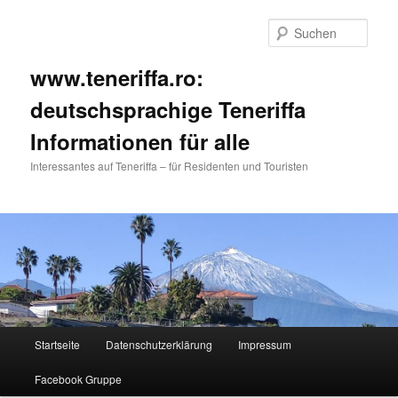
Such
www.teneriffa.ro:
deutschsprachige Teneriffa
Informationen für alle
Interessantes auf Teneriffa – für Residenten und Touristen
Hauptmenü
Startseite
Datenschutzerklärung
Impressum
Zum
Zum
Facebook Gruppe
primären
sekundären