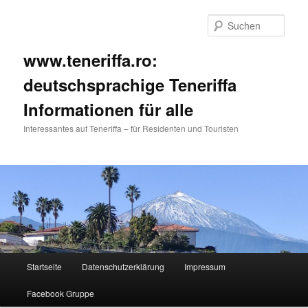
Such
www.teneriffa.ro:
deutschsprachige Teneriffa
Informationen für alle
Interessantes auf Teneriffa – für Residenten und Touristen
Hauptmenü
Startseite
Datenschutzerklärung
Impressum
Zum
Zum
Facebook Gruppe
primären
sekundären