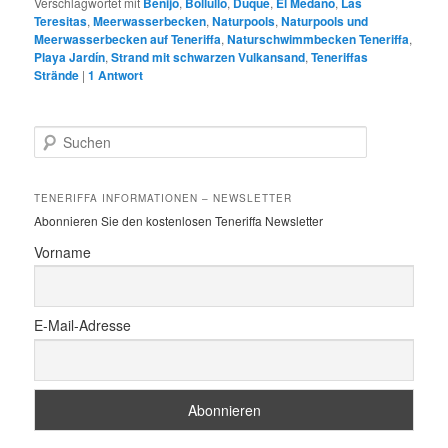
Verschlagwortet mit
Benijo
,
Bollullo
,
Duque
,
El Médano
,
Las
Teresitas
,
Meerwasserbecken
,
Naturpools
,
Naturpools und
Meerwasserbecken auf Teneriffa
,
Naturschwimmbecken Teneriffa
,
Playa Jardín
,
Strand mit schwarzen Vulkansand
,
Teneriffas
Strände
|
1
Antwort
S
u
c
h
TENERIFFA INFORMATIONEN – NEWSLETTER
e
Abonnieren Sie den kostenlosen Teneriffa Newsletter
n
Vorname
E-Mail-Adresse