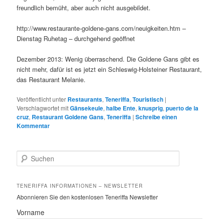
freundlich bemüht, aber auch nicht ausgebildet.
http://www.restaurante-goldene-gans.com/neuigkeiten.htm –
Dienstag Ruhetag – durchgehend geöffnet
Dezember 2013: Wenig überraschend. Die Goldene Gans gibt es
nicht mehr, dafür ist es jetzt ein Schleswig-Holsteiner Restaurant,
das Restaurant Melanie.
Veröffentlicht unter
Restaurants
,
Teneriffa
,
Touristisch
|
Verschlagwortet mit
Gänsekeule
,
halbe Ente
,
knusprig
,
puerto de la
cruz
,
Restaurant Goldene Gans
,
Teneriffa
|
Schreibe einen
Kommentar
S
u
c
h
TENERIFFA INFORMATIONEN – NEWSLETTER
e
Abonnieren Sie den kostenlosen Teneriffa Newsletter
n
Vorname