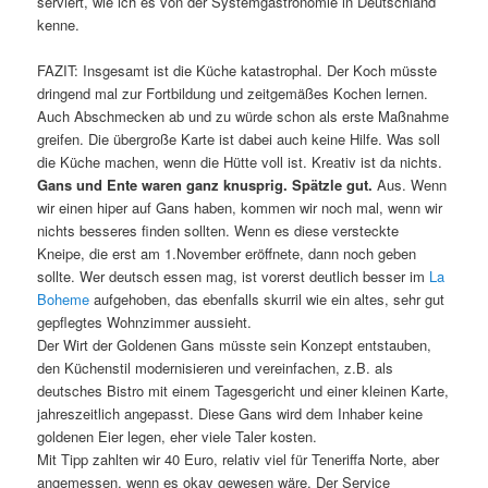
serviert, wie ich es von der Systemgastronomie in Deutschland
kenne.
FAZIT: Insgesamt ist die Küche katastrophal. Der Koch müsste
dringend mal zur Fortbildung und zeitgemäßes Kochen lernen.
Auch Abschmecken ab und zu würde schon als erste Maßnahme
greifen. Die übergroße Karte ist dabei auch keine Hilfe. Was soll
die Küche machen, wenn die Hütte voll ist. Kreativ ist da nichts.
Gans und Ente waren ganz knusprig. Spätzle gut.
Aus. Wenn
wir einen hiper auf Gans haben, kommen wir noch mal, wenn wir
nichts besseres finden sollten. Wenn es diese versteckte
Kneipe, die erst am 1.November eröffnete, dann noch geben
sollte. Wer deutsch essen mag, ist vorerst deutlich besser im
La
Boheme
aufgehoben, das ebenfalls skurril wie ein altes, sehr gut
gepflegtes Wohnzimmer aussieht.
Der Wirt der Goldenen Gans müsste sein Konzept entstauben,
den Küchenstil modernisieren und vereinfachen, z.B. als
deutsches Bistro mit einem Tagesgericht und einer kleinen Karte,
jahreszeitlich angepasst. Diese Gans wird dem Inhaber keine
goldenen Eier legen, eher viele Taler kosten.
Mit Tipp zahlten wir 40 Euro, relativ viel für Teneriffa Norte, aber
angemessen, wenn es okay gewesen wäre. Der Service