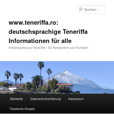
Such
www.teneriffa.ro:
deutschsprachige Teneriffa
Informationen für alle
Interessantes auf Teneriffa – für Residenten und Touristen
Hauptmenü
Startseite
Datenschutzerklärung
Impressum
Zum
Zum
Facebook Gruppe
primären
sekundären