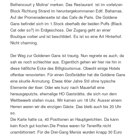
Bethencourt y Molina“ merken. Das Restaurant ist im vorletzen
Block Richtung Strand im heruntergekommenen Edif. Bahamas.
Auf der Promenadenseite ist das Cafe de Paris. Die Goldene
Gans befindet sich im 1.Stock oberhalb der beiden Puffs (Black
Cat oder so?) im Erdgeschoss. Der Zugang geht an einer
Boutique vorbei und ist beschildert. Es ist so eine Art Hinterhof.
Nicht charming.
Der Weg zur Goldenen Gans ist traurig. Nun regnete es auch, da
sah es noch schlechter aus. Eigentlich gehen wir hier nie hin in
diese häßliche Ecke des Billigtourismus. Obwohl einige Hotels
offenbar renovierten. Für einen Großstädter hat die Goldene Gans
eine skurile Anmutung. Etwas 60er Jahre Stil ohne typische
Elemente der 6oer. Oder wie kurz nach Mauerfall eine
herausgeputzte, ehemalige HO Gaststätte, die sich nun dem
Wettbewerb stellen muss. Wir kamen um 18 Uhr. Ausser einem
Herren waren wir die einzigen Gäste. Das bleib auch bis 20 Uhr
so.
Die Karte hatte ca. 40 Positionen an Hauptgerichten. Da kann
kein Koch gut kochen.Die Preise waren für Teneriffa nicht
unambitioniert. Für die Drei-Gang Menüs wurden knapp 30 Euro