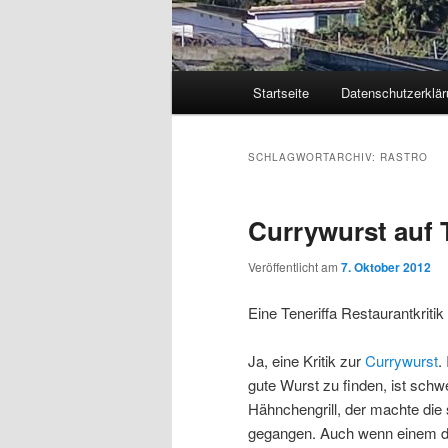
Hauptmenü
Startseite
Datenschutzerklär
Zum
Zum
primären
sekundären
SCHLAGWORTARCHIV:
RASTRO
Inhalt
Inhalt
Currywurst auf T
springen
springen
Veröffentlicht am
7. Oktober 2012
Eine Teneriffa Restaurantkriti
Ja, eine Kritik zur
Currywurst
.
gute Wurst zu finden, ist sch
Hähnchengrill, der machte die 
gegangen. Auch wenn einem d