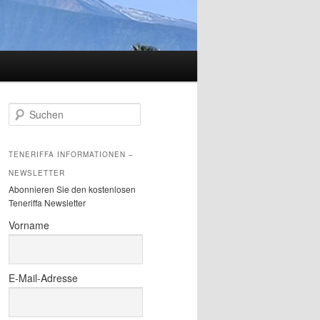
S
u
c
h
TENERIFFA INFORMATIONEN –
e
NEWSLETTER
n
Abonnieren Sie den kostenlosen
Teneriffa Newsletter
Vorname
E-Mail-Adresse