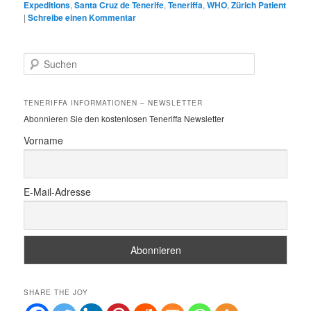
Expeditions
,
Santa Cruz de Tenerife
,
Teneriffa
,
WHO
,
Zürich Patient
|
Schreibe einen Kommentar
S
u
c
h
TENERIFFA INFORMATIONEN – NEWSLETTER
e
Abonnieren Sie den kostenlosen Teneriffa Newsletter
n
Vorname
E-Mail-Adresse
SHARE THE JOY