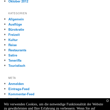
Oktober 2012
KATEGORIEN
Allgemein
Ausflüge
Bürokratie
Freizeit
Kultur
Reise
Restaurants
Satire
Teneriffa
Touristisch
META
Anmelden
Eintrags-Feed
Kommentar-Feed
WordPress.org
Wir verwenden Cookies, um die notwendige Funktionalität der Website
zu gewährleisten und Ihre Erfahrung zu verbessern. Wenn Sie auf