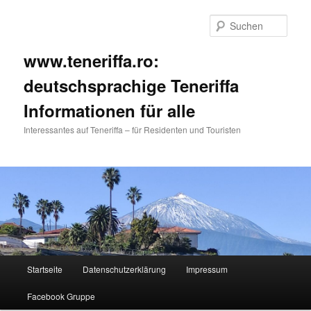
Such
www.teneriffa.ro:
deutschsprachige Teneriffa
Informationen für alle
Interessantes auf Teneriffa – für Residenten und Touristen
Hauptmenü
Startseite
Datenschutzerklärung
Impressum
Zum
Zum
Facebook Gruppe
primären
sekundären