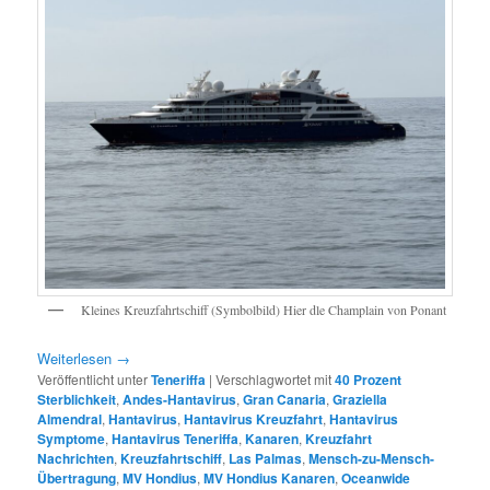
Kleines Kreuzfahrtschiff (Symbolbild) Hier dle Champlain von Ponant
Weiterlesen
→
Veröffentlicht unter
Teneriffa
|
Verschlagwortet mit
40 Prozent
Sterblichkeit
,
Andes-Hantavirus
,
Gran Canaria
,
Graziella
Almendral
,
Hantavirus
,
Hantavirus Kreuzfahrt
,
Hantavirus
Symptome
,
Hantavirus Teneriffa
,
Kanaren
,
Kreuzfahrt
Nachrichten
,
Kreuzfahrtschiff
,
Las Palmas
,
Mensch-zu-Mensch-
Übertragung
,
MV Hondius
,
MV Hondius Kanaren
,
Oceanwide