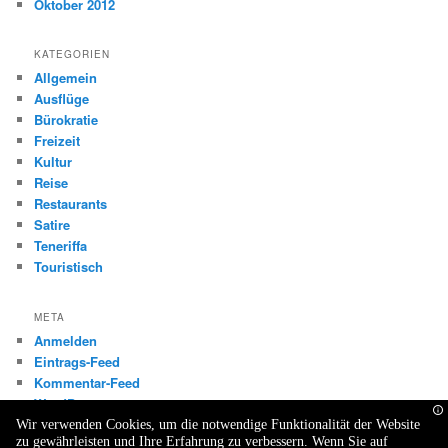
Oktober 2012
KATEGORIEN
Allgemein
Ausflüge
Bürokratie
Freizeit
Kultur
Reise
Restaurants
Satire
Teneriffa
Touristisch
META
Anmelden
Eintrags-Feed
Kommentar-Feed
WordPress.org
Wir verwenden Cookies, um die notwendige Funktionalität der Website
zu gewährleisten und Ihre Erfahrung zu verbessern. Wenn Sie auf