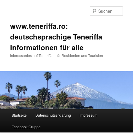
Such
www.teneriffa.ro:
deutschsprachige Teneriffa
Informationen für alle
Interessantes auf Teneriffa – für Residenten und Touristen
Hauptmenü
Startseite
Datenschutzerklärung
Impressum
Zum
Zum
Facebook Gruppe
primären
sekundären