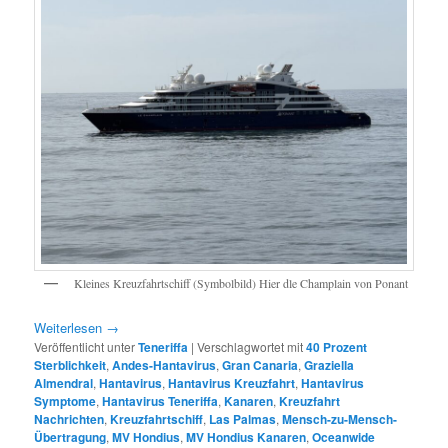
Kleines Kreuzfahrtschiff (Symbolbild) Hier dle Champlain von Ponant
Weiterlesen
→
Veröffentlicht unter
Teneriffa
|
Verschlagwortet mit
40 Prozent
Sterblichkeit
,
Andes-Hantavirus
,
Gran Canaria
,
Graziella
Almendral
,
Hantavirus
,
Hantavirus Kreuzfahrt
,
Hantavirus
Symptome
,
Hantavirus Teneriffa
,
Kanaren
,
Kreuzfahrt
Nachrichten
,
Kreuzfahrtschiff
,
Las Palmas
,
Mensch-zu-Mensch-
Übertragung
,
MV Hondius
,
MV Hondius Kanaren
,
Oceanwide