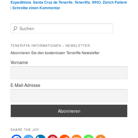
Expeditions
,
Santa Cruz de Tenerife
,
Teneriffa
,
WHO
,
Zürich Patient
|
Schreibe einen Kommentar
S
u
c
h
TENERIFFA INFORMATIONEN – NEWSLETTER
e
Abonnieren Sie den kostenlosen Teneriffa Newsletter
n
Vorname
E-Mail-Adresse
SHARE THE JOY