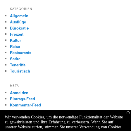
KATEGORIEN
Allgemein
Ausflüge
Bürokratie
Freizeit
Kultur
Reise
Restaurants
Satire
Teneriffa
Touristisch
META
Anmelden
Eintrags-Feed
Kommentar-Feed
WordPress.org
Wir verwenden Cookies, um die notwendige Funktionalität der Website
zu gewährleisten und Ihre Erfahrung zu verbessern. Wenn Sie auf
unserer Website surfen, stimmen Sie unserer Verwendung von Cookies