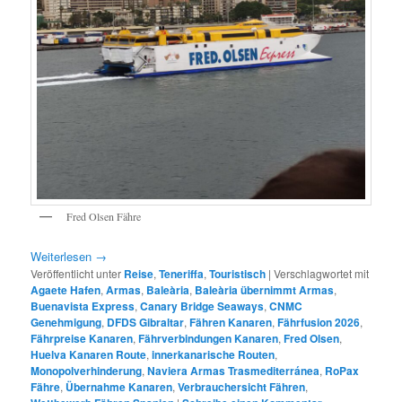
Fred Olsen Fähre
Weiterlesen
→
Veröffentlicht unter
Reise
,
Teneriffa
,
Touristisch
|
Verschlagwortet mit
Agaete Hafen
,
Armas
,
Baleària
,
Baleària übernimmt Armas
,
Buenavista Express
,
Canary Bridge Seaways
,
CNMC
Genehmigung
,
DFDS Gibraltar
,
Fähren Kanaren
,
Fährfusion 2026
,
Fährpreise Kanaren
,
Fährverbindungen Kanaren
,
Fred Olsen
,
Huelva Kanaren Route
,
innerkanarische Routen
,
Monopolverhinderung
,
Naviera Armas Trasmediterránea
,
RoPax
Fähre
,
Übernahme Kanaren
,
Verbrauchersicht Fähren
,