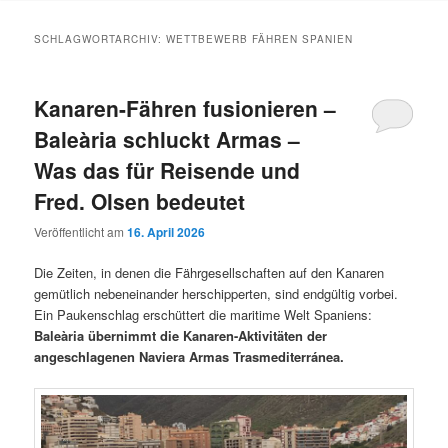
Inhalt
Inhalt
SCHLAGWORTARCHIV:
WETTBEWERB FÄHREN SPANIEN
springen
springen
Kanaren-Fähren fusionieren –
Baleària schluckt Armas –
Was das für Reisende und
Fred. Olsen bedeutet
Veröffentlicht am
16. April 2026
Die Zeiten, in denen die Fährgesellschaften auf den Kanaren
gemütlich nebeneinander herschipperten, sind endgültig vorbei.
Ein Paukenschlag erschüttert die maritime Welt Spaniens:
Baleària übernimmt die Kanaren-Aktivitäten der
angeschlagenen Naviera Armas Trasmediterránea.