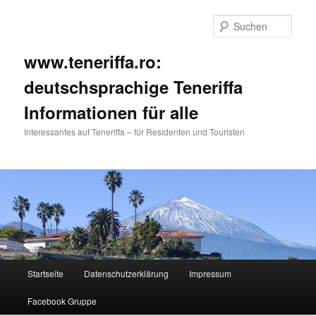
Such
www.teneriffa.ro:
deutschsprachige Teneriffa
Informationen für alle
Interessantes auf Teneriffa – für Residenten und Touristen
Hauptmenü
Startseite
Datenschutzerklärung
Impressum
Zum
Zum
Facebook Gruppe
primären
sekundären