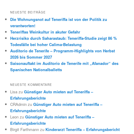
NEUESTE BEITRÄGE
Die Wohnungsnot auf Teneriffa ist von der Politik zu
verantworten!
Teneriffas Weinkultur in akuter Gefahr
Herzrisiko durch Saharastaub: Teneriffa-Studie zeigt 86 %
Todesfälle bei hoher Calima-Belastung
Auditorio de Tenerife – Programm-Highlights von Herbst
2026 bis Sommer 2027
Saisonauftakt im Auditorio de Tenerife mit „Afanador“ des
Spanischen Nationalballetts
NEUESTE KOMMENTARE
Lisa
zu
Günstiger Auto mieten auf Teneriffa –
Erfahrungsberichte
CRAdmin
zu
Günstiger Auto mieten auf Teneriffa –
Erfahrungsberichte
Leon
zu
Günstiger Auto mieten auf Teneriffa –
Erfahrungsberichte
Birgit Farthmann
zu
Kinderarzt Teneriffa – Erfahrungsbericht