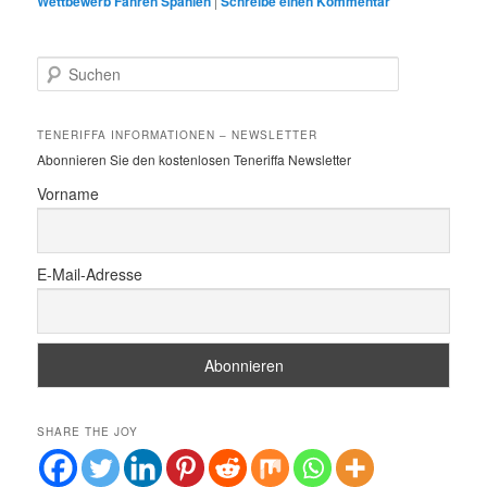
Wettbewerb Fähren Spanien
|
Schreibe einen Kommentar
S
u
c
h
TENERIFFA INFORMATIONEN – NEWSLETTER
e
Abonnieren Sie den kostenlosen Teneriffa Newsletter
n
Vorname
E-Mail-Adresse
SHARE THE JOY