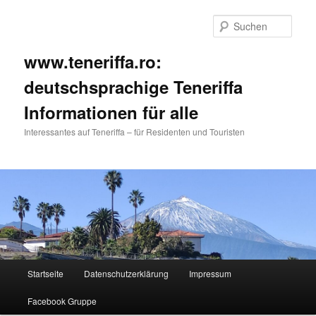
Such
www.teneriffa.ro:
deutschsprachige Teneriffa
Informationen für alle
Interessantes auf Teneriffa – für Residenten und Touristen
Hauptmenü
Startseite
Datenschutzerklärung
Impressum
Zum
Zum
Facebook Gruppe
primären
sekundären