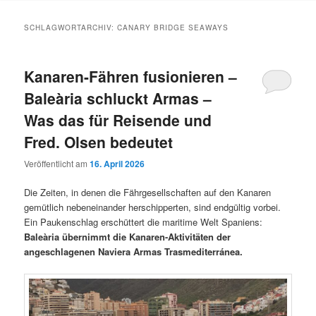
Inhalt
Inhalt
SCHLAGWORTARCHIV:
CANARY BRIDGE SEAWAYS
springen
springen
Kanaren-Fähren fusionieren –
Baleària schluckt Armas –
Was das für Reisende und
Fred. Olsen bedeutet
Veröffentlicht am
16. April 2026
Die Zeiten, in denen die Fährgesellschaften auf den Kanaren
gemütlich nebeneinander herschipperten, sind endgültig vorbei.
Ein Paukenschlag erschüttert die maritime Welt Spaniens:
Baleària übernimmt die Kanaren-Aktivitäten der
angeschlagenen Naviera Armas Trasmediterránea.