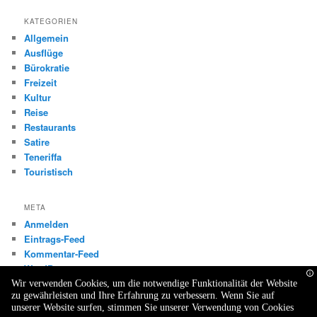
KATEGORIEN
Allgemein
Ausflüge
Bürokratie
Freizeit
Kultur
Reise
Restaurants
Satire
Teneriffa
Touristisch
META
Anmelden
Eintrags-Feed
Kommentar-Feed
WordPress.org
Wir verwenden Cookies, um die notwendige Funktionalität der Website
zu gewährleisten und Ihre Erfahrung zu verbessern. Wenn Sie auf
unserer Website surfen, stimmen Sie unserer Verwendung von Cookies