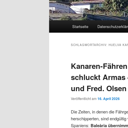
Hauptmenü
Startseite
Datenschutzerklär
Zum
Zum
primären
sekundären
SCHLAGWORTARCHIV:
HUELVA KA
Inhalt
Inhalt
Kanaren-Fähren 
springen
springen
schluckt Armas 
und Fred. Olsen
Veröffentlicht am
16. April 2026
Die Zeiten, in denen die Fähr
herschipperten, sind endgültig
Spaniens:
Baleària übernimm