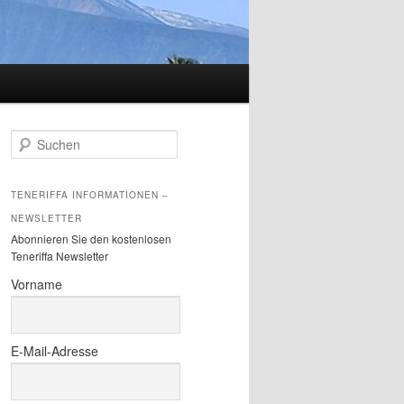
S
u
c
h
TENERIFFA INFORMATIONEN –
e
NEWSLETTER
n
Abonnieren Sie den kostenlosen
Teneriffa Newsletter
Vorname
E-Mail-Adresse