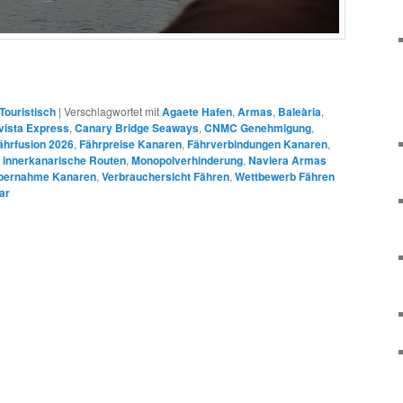
Touristisch
|
Verschlagwortet mit
Agaete Hafen
,
Armas
,
Baleària
,
ista Express
,
Canary Bridge Seaways
,
CNMC Genehmigung
,
ährfusion 2026
,
Fährpreise Kanaren
,
Fährverbindungen Kanaren
,
,
innerkanarische Routen
,
Monopolverhinderung
,
Naviera Armas
bernahme Kanaren
,
Verbrauchersicht Fähren
,
Wettbewerb Fähren
ar