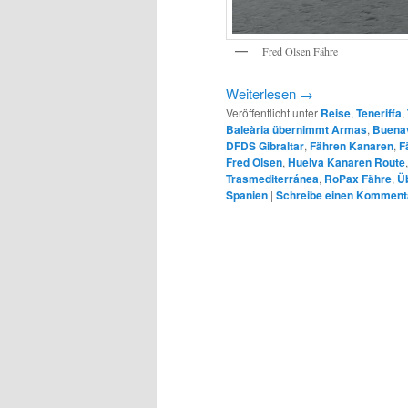
Fred Olsen Fähre
Weiterlesen
→
Veröffentlicht unter
Reise
,
Teneriffa
,
Baleària übernimmt Armas
,
Buenav
DFDS Gibraltar
,
Fähren Kanaren
,
F
Fred Olsen
,
Huelva Kanaren Route
Trasmediterránea
,
RoPax Fähre
,
Ü
Spanien
|
Schreibe einen Komment