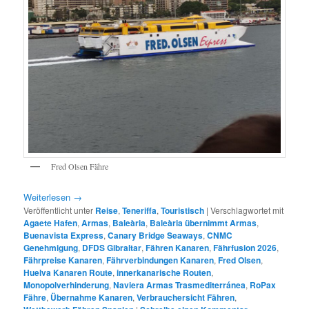
Fred Olsen Fähre
Weiterlesen
→
Veröffentlicht unter
Reise
,
Teneriffa
,
Touristisch
|
Verschlagwortet mit
Agaete Hafen
,
Armas
,
Baleària
,
Baleària übernimmt Armas
,
Buenavista Express
,
Canary Bridge Seaways
,
CNMC
Genehmigung
,
DFDS Gibraltar
,
Fähren Kanaren
,
Fährfusion 2026
,
Fährpreise Kanaren
,
Fährverbindungen Kanaren
,
Fred Olsen
,
Huelva Kanaren Route
,
innerkanarische Routen
,
Monopolverhinderung
,
Naviera Armas Trasmediterránea
,
RoPax
Fähre
,
Übernahme Kanaren
,
Verbrauchersicht Fähren
,