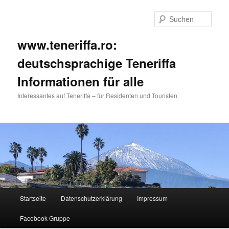
Such
www.teneriffa.ro:
deutschsprachige Teneriffa
Informationen für alle
Interessantes auf Teneriffa – für Residenten und Touristen
Hauptmenü
Startseite
Datenschutzerklärung
Impressum
Zum
Zum
Facebook Gruppe
primären
sekundären