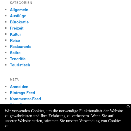
KATEGORIEN
Allgemein
Ausflüge
Bürokratie
Freizeit
Kultur
Reise
Restaurants
Satire
Teneriffa
Touristisch
META
Anmelden
Eintrags-Feed
Kommentar-Feed
WordPress.org
Wir verwenden Cookies, um die notwendige Funktionalität der Website
zu gewährleisten und Ihre Erfahrung zu verbessern. Wenn Sie auf
unserer Website surfen, stimmen Sie unserer Verwendung von Cookies
zu.
Datenschutzerklärung
Stolz präsentiert von WordPress