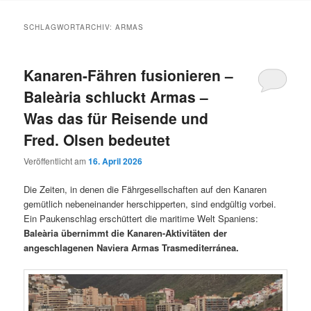
Inhalt
Inhalt
SCHLAGWORTARCHIV:
ARMAS
springen
springen
Kanaren-Fähren fusionieren –
Baleària schluckt Armas –
Was das für Reisende und
Fred. Olsen bedeutet
Veröffentlicht am
16. April 2026
Die Zeiten, in denen die Fährgesellschaften auf den Kanaren
gemütlich nebeneinander herschipperten, sind endgültig vorbei.
Ein Paukenschlag erschüttert die maritime Welt Spaniens:
Baleària übernimmt die Kanaren-Aktivitäten der
angeschlagenen Naviera Armas Trasmediterránea.