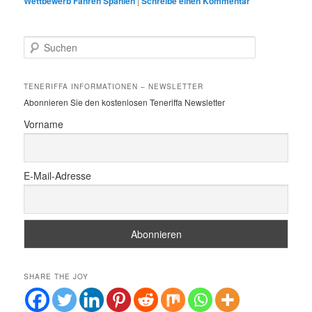
Wettbewerb Fähren Spanien
|
Schreibe einen Kommentar
S
u
c
h
TENERIFFA INFORMATIONEN – NEWSLETTER
e
Abonnieren Sie den kostenlosen Teneriffa Newsletter
n
Vorname
E-Mail-Adresse
SHARE THE JOY