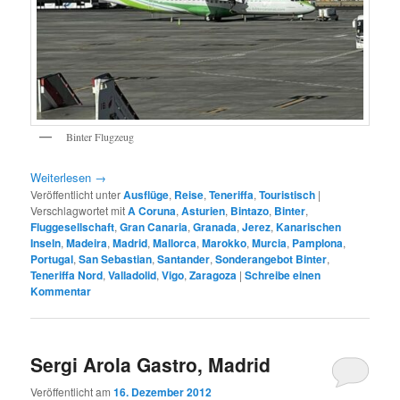
Binter Flugzeug
Weiterlesen
→
Veröffentlicht unter
Ausflüge
,
Reise
,
Teneriffa
,
Touristisch
|
Verschlagwortet mit
A Coruna
,
Asturien
,
Bintazo
,
Binter
,
Fluggesellschaft
,
Gran Canaria
,
Granada
,
Jerez
,
Kanarischen
Inseln
,
Madeira
,
Madrid
,
Mallorca
,
Marokko
,
Murcia
,
Pamplona
,
Portugal
,
San Sebastian
,
Santander
,
Sonderangebot Binter
,
Teneriffa Nord
,
Valladolid
,
Vigo
,
Zaragoza
|
Schreibe einen
Kommentar
Sergi Arola Gastro, Madrid
Veröffentlicht am
16. Dezember 2012