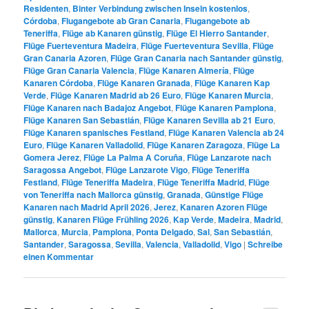
Residenten
,
Binter Verbindung zwischen Inseln kostenlos
,
Córdoba
,
Flugangebote ab Gran Canaria
,
Flugangebote ab
Teneriffa
,
Flüge ab Kanaren günstig
,
Flüge El Hierro Santander
,
Flüge Fuerteventura Madeira
,
Flüge Fuerteventura Sevilla
,
Flüge
Gran Canaria Azoren
,
Flüge Gran Canaria nach Santander günstig
,
Flüge Gran Canaria Valencia
,
Flüge Kanaren Almería
,
Flüge
Kanaren Córdoba
,
Flüge Kanaren Granada
,
Flüge Kanaren Kap
Verde
,
Flüge Kanaren Madrid ab 26 Euro
,
Flüge Kanaren Murcia
,
Flüge Kanaren nach Badajoz Angebot
,
Flüge Kanaren Pamplona
,
Flüge Kanaren San Sebastián
,
Flüge Kanaren Sevilla ab 21 Euro
,
Flüge Kanaren spanisches Festland
,
Flüge Kanaren Valencia ab 24
Euro
,
Flüge Kanaren Valladolid
,
Flüge Kanaren Zaragoza
,
Flüge La
Gomera Jerez
,
Flüge La Palma A Coruña
,
Flüge Lanzarote nach
Saragossa Angebot
,
Flüge Lanzarote Vigo
,
Flüge Teneriffa
Festland
,
Flüge Teneriffa Madeira
,
Flüge Teneriffa Madrid
,
Flüge
von Teneriffa nach Mallorca günstig
,
Granada
,
Günstige Flüge
Kanaren nach Madrid April 2026
,
Jerez
,
Kanaren Azoren Flüge
günstig
,
Kanaren Flüge Frühling 2026
,
Kap Verde
,
Madeira
,
Madrid
,
Mallorca
,
Murcia
,
Pamplona
,
Ponta Delgado
,
Sal
,
San Sebastián
,
Santander
,
Saragossa
,
Sevilla
,
Valencia
,
Valladolid
,
Vigo
|
Schreibe
einen Kommentar