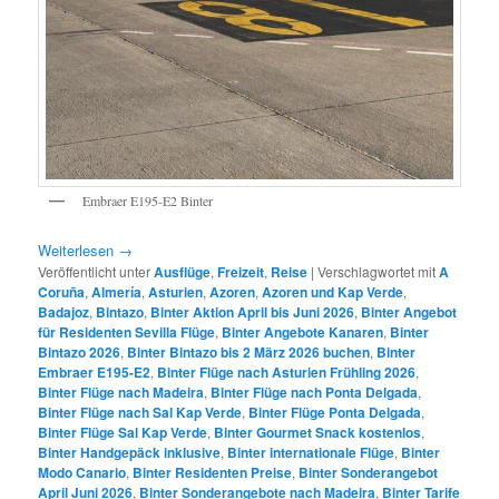
Embraer E195-E2 Binter
Weiterlesen
→
Veröffentlicht unter
Ausflüge
,
Freizeit
,
Reise
|
Verschlagwortet mit
A
Coruña
,
Almería
,
Asturien
,
Azoren
,
Azoren und Kap Verde
,
Badajoz
,
Bintazo
,
Binter Aktion April bis Juni 2026
,
Binter Angebot
für Residenten Sevilla Flüge
,
Binter Angebote Kanaren
,
Binter
Bintazo 2026
,
Binter Bintazo bis 2 März 2026 buchen
,
Binter
Embraer E195-E2
,
Binter Flüge nach Asturien Frühling 2026
,
Binter Flüge nach Madeira
,
Binter Flüge nach Ponta Delgada
,
Binter Flüge nach Sal Kap Verde
,
Binter Flüge Ponta Delgada
,
Binter Flüge Sal Kap Verde
,
Binter Gourmet Snack kostenlos
,
Binter Handgepäck inklusive
,
Binter internationale Flüge
,
Binter
Modo Canario
,
Binter Residenten Preise
,
Binter Sonderangebot
April Juni 2026
,
Binter Sonderangebote nach Madeira
,
Binter Tarife