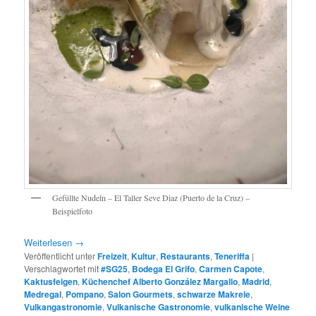
Gefüllte Nudeln – El Taller Seve Diaz (Puerto de la Cruz) –
Beispielfoto
Weiterlesen
→
Veröffentlicht unter
Freizeit
,
Kultur
,
Restaurants
,
Teneriffa
|
Verschlagwortet mit
#SG25
,
Bodega El Grifo
,
Carmen Capote
,
Kaktusfeigen
,
Küchenchef Alberto González Margallo
,
Madrid
,
Medregal
,
Pompano
,
Salon Gourmets
,
schwarze Makrele
,
Vulkangastronomie
,
Vulkanische Gastronomie
,
vulkanische Weine