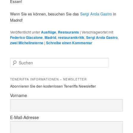
Essen!
Wenn Sie es können, besuchen Sie das
Sergi Arola Gastro
in
Madrid!
Veröffentlicht unter
Ausflüge
,
Restaurants
|
Verschlagwortet mit
Federico Giacalone
,
Madrid
,
restaurantkritik
,
Sergi Arola Gastro
,
zwei Michelinsterne
|
Schreibe einen Kommentar
S
u
c
h
TENERIFFA INFORMATIONEN – NEWSLETTER
e
Abonnieren Sie den kostenlosen Teneriffa Newsletter
n
Vorname
E-Mail-Adresse