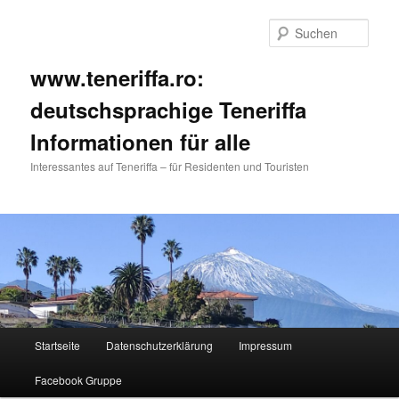
Such
www.teneriffa.ro:
deutschsprachige Teneriffa
Informationen für alle
Interessantes auf Teneriffa – für Residenten und Touristen
Hauptmenü
Startseite
Datenschutzerklärung
Impressum
Zum
Zum
Facebook Gruppe
primären
sekundären