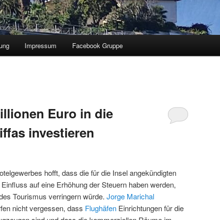
ung
Impressum
Facebook Gruppe
llionen Euro in die
ffas investieren
elgewerbes hofft, dass die für die Insel angekündigten
n Einfluss auf eine Erhöhung der Steuern haben werden,
 des Tourismus verringern würde.
Jorge Marichal
ürfen nicht vergessen, dass
Flughäfen
Einrichtungen für die
lugzeugen sind und dass die kommerziellen Räume im