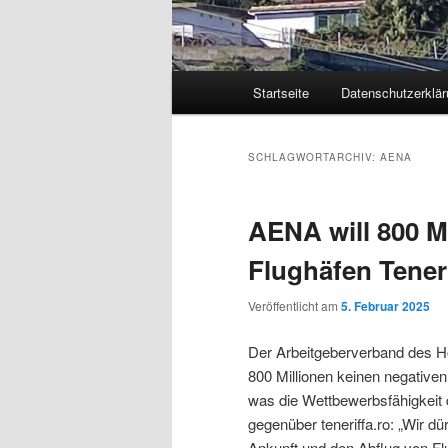
Hauptmenü
Startseite
Datenschutzerklär
Zum
Zum
primären
sekundären
SCHLAGWORTARCHIV:
AENA
Inhalt
Inhalt
AENA will 800 Mi
springen
springen
Flughäfen Teneri
Veröffentlicht am
5. Februar 2025
Der Arbeitgeberverband des Hot
800 Millionen keinen negative
was die Wettbewerbsfähigkeit
gegenüber teneriffa.ro: „Wir d
Ankunft und den Abflug von F