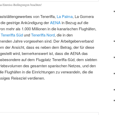
na Einreise-Bedingungen beachten!
aststättengewerbes von Teneriffa,
La Palma
, La Gomera
t die gestrige Ankündigung der
AENA
in Bezug auf die
on mehr als 1.000 Millionen in die kanarischen Flughäfen,
n
Teneriffa Süd
und
Teneriffa Nord
, die in den
mmenden Jahre vorgesehen sind. Der Arbeitgeberverband
m der Ansicht, dass es neben dem Betrag, der für diese
itgestellt wird, bemerkenswert ist, dass die AENA das
insbesondere auf dem Flugplatz Teneriffa-Süd, dem siebten
etriebsvolumen des gesamten spanischen Netzes, und den
die Flughäfen in die Einrichtungen zu verwandeln, die die
ssiges Reiseziel verdienen.