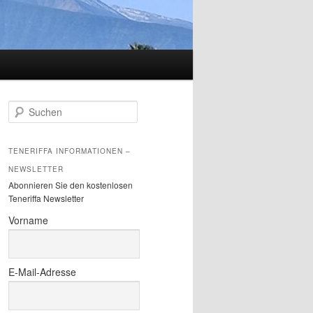
S
u
c
h
TENERIFFA INFORMATIONEN –
e
NEWSLETTER
n
Abonnieren Sie den kostenlosen
Teneriffa Newsletter
Vorname
E-Mail-Adresse