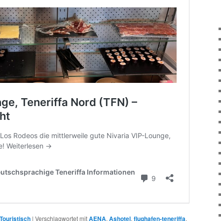
Touristisch
|
Verschlagwortet mit
AENA
,
Ashotel
,
flughafen-teneriffa
,