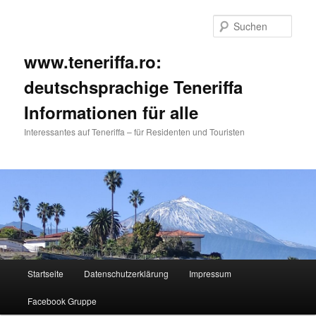
Such
www.teneriffa.ro:
deutschsprachige Teneriffa
Informationen für alle
Interessantes auf Teneriffa – für Residenten und Touristen
Hauptmenü
Startseite
Datenschutzerklärung
Impressum
Zum
Zum
Facebook Gruppe
primären
sekundären