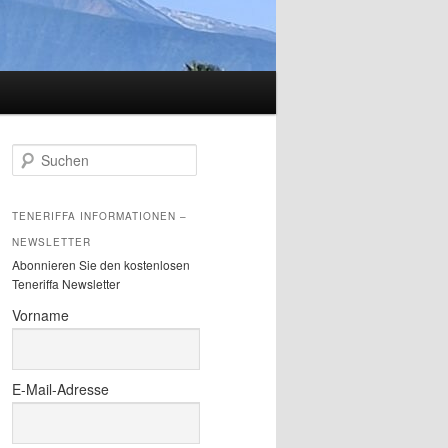
S
u
c
h
TENERIFFA INFORMATIONEN –
e
NEWSLETTER
n
Abonnieren Sie den kostenlosen
Teneriffa Newsletter
Vorname
E-Mail-Adresse