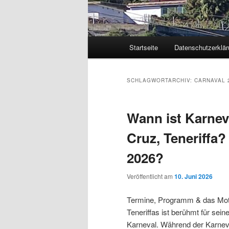
Hauptmenü
Startseite
Datenschutzerklär
Zum
Zum
primären
sekundären
SCHLAGWORTARCHIV:
CARNAVAL 
Inhalt
Inhalt
Wann ist Karneva
springen
springen
Cruz, Teneriffa
2026?
Veröffentlicht am
10. Juni 2026
Termine, Programm & das Motto
Teneriffas ist berühmt für sei
Karneval. Während der Karneval 