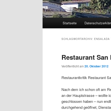
Hauptmenü
Startseite
Datenschutzerklär
Zum
Zum
primären
sekundären
SCHLAGWORTARCHIV:
ENSALADA 
Inhalt
Inhalt
Restaurant San 
springen
springen
Veröffentlicht am
20. Oktober 2012
Restaurantkritik Restaurant Sa
Nach dem ich schon oft am Rest
an der Hauptstrasse – wollte 
geschlossen haben – nun endli
durchgehend geöffnet, Dienst