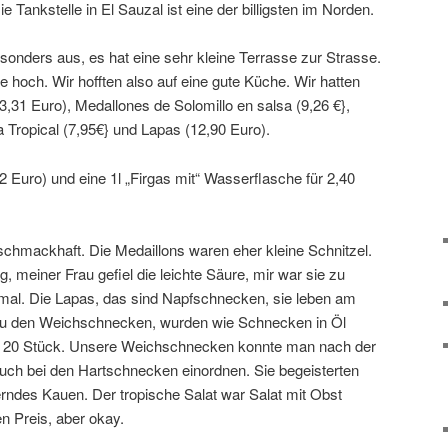
e Tankstelle in El Sauzal ist eine der billigsten im Norden.
sonders aus, es hat eine sehr kleine Terrasse zur Strasse.
e hoch. Wir hofften also auf eine gute Küche. Wir hatten
,31 Euro), Medallones de Solomillo en salsa (9,26 €},
 Tropical (7,95€} und Lapas (12,90 Euro).
2 Euro) und eine 1l „Firgas mit“ Wasserflasche für 2,40
chmackhaft. Die Medaillons waren eher kleine Schnitzel.
, meiner Frau gefiel die leichte Säure, mir war sie zu
rmal. Die Lapas, das sind Napfschnecken, sie leben am
zu den Weichschnecken, wurden wie Schnecken in Öl
cht 20 Stück. Unsere Weichschnecken konnte man nach der
uch bei den Hartschnecken einordnen. Sie begeisterten
rndes Kauen. Der tropische Salat war Salat mit Obst
en Preis, aber okay.