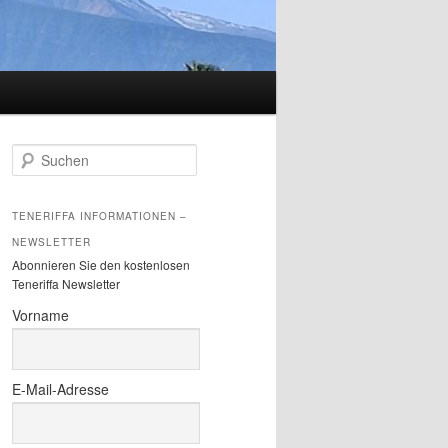
S
u
c
h
TENERIFFA INFORMATIONEN –
e
NEWSLETTER
n
Abonnieren Sie den kostenlosen
Teneriffa Newsletter
Vorname
E-Mail-Adresse