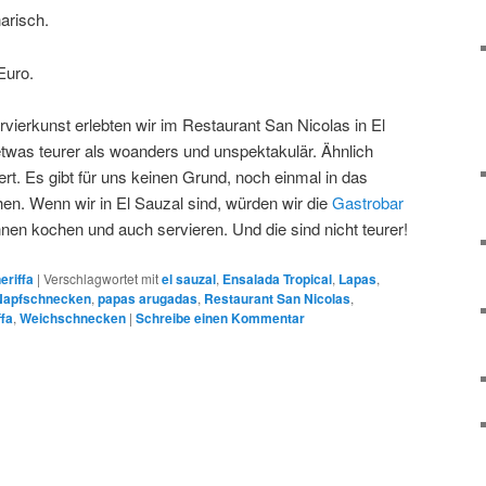
arisch.
Euro.
vierkunst erlebten wir im Restaurant San Nicolas in El
twas teurer als woanders und unspektakulär. Ähnlich
t. Es gibt für uns keinen Grund, noch einmal in das
en. Wenn wir in El Sauzal sind, würden wir die
Gastrobar
nen kochen und auch servieren. Und die sind nicht teurer!
eriffa
|
Verschlagwortet mit
el sauzal
,
Ensalada Tropical
,
Lapas
,
Napfschnecken
,
papas arugadas
,
Restaurant San Nicolas
,
ffa
,
Weichschnecken
|
Schreibe einen Kommentar