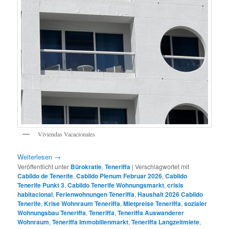
Viviendas Vacacionales
Weiterlesen
→
Veröffentlicht unter
Bürokratie
,
Teneriffa
|
Verschlagwortet mit
Cabildo de Tenerife
,
Cabildo Plenum Februar 2026
,
Cabildo
Tenerife Punkt 3
,
Cabildo Tenerife Wohnungsmarkt
,
crisis
habitacional
,
Ferienwohnungen Teneriffa
,
Haushalt 2026 Cabildo
Tenerife
,
Krise Wohnraum Teneriffa
,
Mietpreise Teneriffa
,
sozialer
Wohnungsbau Teneriffa
,
Teneriffa
,
Teneriffa Auswanderer
Wohnraum
,
Teneriffa Immobilienmarkt
,
Teneriffa Langzeitmiete
,