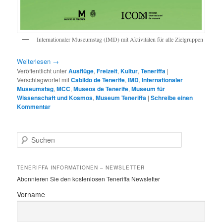
Internationaler Museumstag (IMD) mit Aktivitäten für alle Zielgruppen
Weiterlesen
→
Veröffentlicht unter
Ausflüge
,
Freizeit
,
Kultur
,
Teneriffa
|
Verschlagwortet mit
Cabildo de Tenerife
,
IMD
,
Internationaler
Museumstag
,
MCC
,
Museos de Tenerife
,
Museum für
Wissenschaft und Kosmos
,
Museum Teneriffa
|
Schreibe einen
Kommentar
S
u
c
h
TENERIFFA INFORMATIONEN – NEWSLETTER
e
Abonnieren Sie den kostenlosen Teneriffa Newsletter
n
Vorname