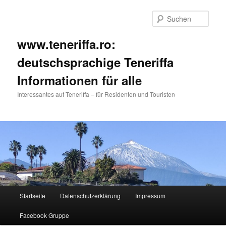
Such
www.teneriffa.ro:
deutschsprachige Teneriffa
Informationen für alle
Interessantes auf Teneriffa – für Residenten und Touristen
Hauptmenü
Startseite
Datenschutzerklärung
Impressum
Zum
Zum
Facebook Gruppe
primären
sekundären