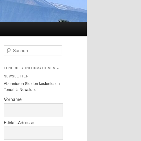
S
u
c
h
TENERIFFA INFORMATIONEN –
e
NEWSLETTER
n
Abonnieren Sie den kostenlosen
Teneriffa Newsletter
Vorname
E-Mail-Adresse