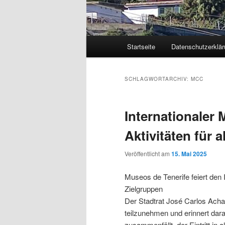
Hauptmenü
Startseite
Datenschutzerklär
Zum
Zum
primären
sekundären
SCHLAGWORTARCHIV:
MCC
Inhalt
Inhalt
Internationaler
springen
springen
Aktivitäten für 
Veröffentlicht am
15. Mai 2025
Museos de Tenerife feiert den 
Zielgruppen
Der Stadtrat José Carlos Acha
teilzunehmen und erinnert dara
zusammenfällt, der Eintritt in 