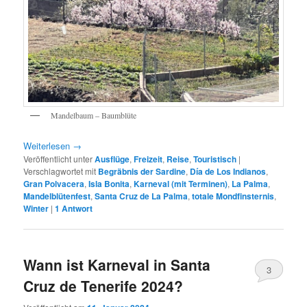
Mandelbaum – Baumblüte
Weiterlesen
→
Veröffentlicht unter
Ausflüge
,
Freizeit
,
Reise
,
Touristisch
|
Verschlagwortet mit
Begräbnis der Sardine
,
Día de Los Indianos
,
Gran Polvacera
,
Isla Bonita
,
Karneval (mit Terminen)
,
La Palma
,
Mandelblütenfest
,
Santa Cruz de La Palma
,
totale Mondfinsternis
,
Winter
|
1
Antwort
Wann ist Karneval in Santa
3
Cruz de Tenerife 2024?