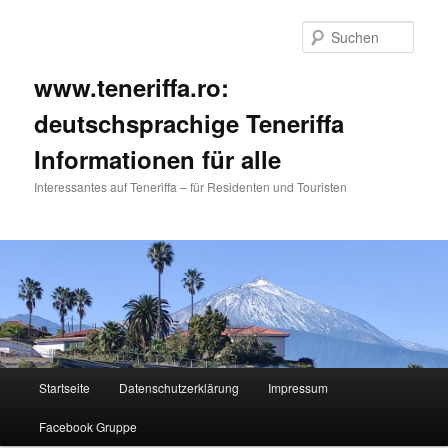
Such
www.teneriffa.ro:
deutschsprachige Teneriffa
Informationen für alle
Interessantes auf Teneriffa – für Residenten und Touristen
Hauptmenü
Startseite
Datenschutzerklärung
Impressum
Zum
Zum
Facebook Gruppe
primären
sekundären