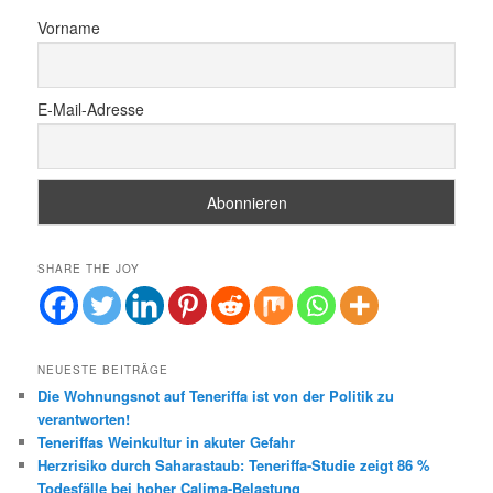
n
Vorname
E-Mail-Adresse
SHARE THE JOY
NEUESTE BEITRÄGE
Die Wohnungsnot auf Teneriffa ist von der Politik zu
verantworten!
Teneriffas Weinkultur in akuter Gefahr
Herzrisiko durch Saharastaub: Teneriffa-Studie zeigt 86 %
Todesfälle bei hoher Calima-Belastung