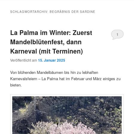
Inhalt
Inhalt
SCHLAGWORTARCHIV:
BEGRÄBNIS DER SARDINE
springen
springen
La Palma im Winter: Zuerst
1
Mandelblütenfest, dann
Karneval (mit Terminen)
Veröffentlicht am
15. Januar 2025
Von blühenden Mandelbäumen bis hin zu lebhaften
Karnevalsfeiern – La Palma hat im Februar und März einiges zu
bieten.