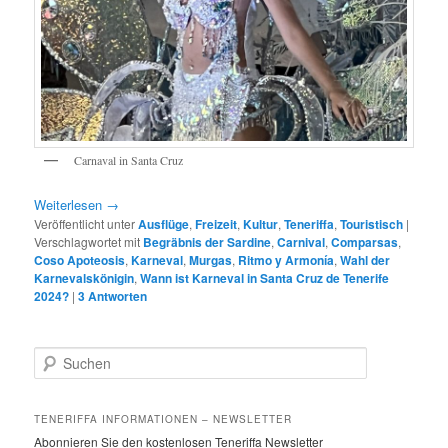
Carnaval in Santa Cruz
Weiterlesen
→
Veröffentlicht unter
Ausflüge
,
Freizeit
,
Kultur
,
Teneriffa
,
Touristisch
|
Verschlagwortet mit
Begräbnis der Sardine
,
Carnival
,
Comparsas
,
Coso Apoteosis
,
Karneval
,
Murgas
,
Ritmo y Armonía
,
Wahl der
Karnevalskönigin
,
Wann ist Karneval in Santa Cruz de Tenerife
2024?
|
3
Antworten
S
u
c
h
TENERIFFA INFORMATIONEN – NEWSLETTER
e
Abonnieren Sie den kostenlosen Teneriffa Newsletter