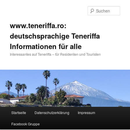
Such
www.teneriffa.ro:
deutschsprachige Teneriffa
Informationen für alle
Interessantes auf Teneriffa – für Residenten und Touristen
Hauptmenü
Startseite
Datenschutzerklärung
Impressum
Zum
Zum
Facebook Gruppe
primären
sekundären