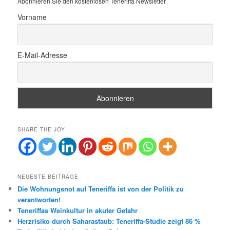
Abonnieren Sie den kostenlosen Teneriffa Newsletter
n
Vorname
E-Mail-Adresse
SHARE THE JOY
NEUESTE BEITRÄGE
Die Wohnungsnot auf Teneriffa ist von der Politik zu
verantworten!
Teneriffas Weinkultur in akuter Gefahr
Herzrisiko durch Saharastaub: Teneriffa-Studie zeigt 86 %