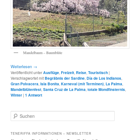
Mandelbaum – Baumblüte
Weiterlesen
→
Veröffentlicht unter
Ausflüge
,
Freizeit
,
Reise
,
Touristisch
|
Verschlagwortet mit
Begräbnis der Sardine
,
Día de Los Indianos
,
Gran Polvacera
,
Isla Bonita
,
Karneval (mit Terminen)
,
La Palma
,
Mandelblütenfest
,
Santa Cruz de La Palma
,
totale Mondfinsternis
,
Winter
|
1
Antwort
S
u
c
h
TENERIFFA INFORMATIONEN – NEWSLETTER
e