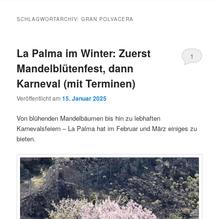
Inhalt
Inhalt
SCHLAGWORTARCHIV:
GRAN POLVACERA
springen
springen
La Palma im Winter: Zuerst
1
Mandelblütenfest, dann
Karneval (mit Terminen)
Veröffentlicht am
15. Januar 2025
Von blühenden Mandelbäumen bis hin zu lebhaften
Karnevalsfeiern – La Palma hat im Februar und März einiges zu
bieten.