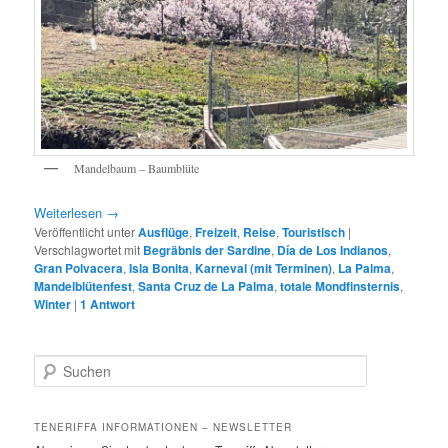
Mandelbaum – Baumblüte
Weiterlesen
→
Veröffentlicht unter
Ausflüge
,
Freizeit
,
Reise
,
Touristisch
|
Verschlagwortet mit
Begräbnis der Sardine
,
Día de Los Indianos
,
Gran Polvacera
,
Isla Bonita
,
Karneval (mit Terminen)
,
La Palma
,
Mandelblütenfest
,
Santa Cruz de La Palma
,
totale Mondfinsternis
,
Winter
|
1
Antwort
S
u
c
h
TENERIFFA INFORMATIONEN – NEWSLETTER
e