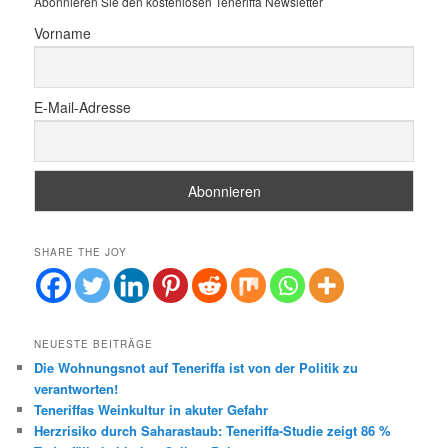
Abonnieren Sie den kostenlosen Teneriffa Newsletter
n
Vorname
E-Mail-Adresse
SHARE THE JOY
NEUESTE BEITRÄGE
Die Wohnungsnot auf Teneriffa ist von der Politik zu
verantworten!
Teneriffas Weinkultur in akuter Gefahr
Herzrisiko durch Saharastaub: Teneriffa-Studie zeigt 86 %