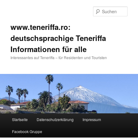
Such
www.teneriffa.ro:
deutschsprachige Teneriffa
Informationen für alle
Interessantes auf Teneriffa – für Residenten und Touristen
Hauptmenü
Startseite
Datenschutzerklärung
Impressum
Zum
Zum
Facebook Gruppe
primären
sekundären