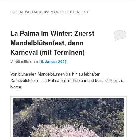
Inhalt
Inhalt
SCHLAGWORTARCHIV:
MANDELBLÜTENFEST
springen
springen
La Palma im Winter: Zuerst
1
Mandelblütenfest, dann
Karneval (mit Terminen)
Veröffentlicht am
15. Januar 2025
Von blühenden Mandelbäumen bis hin zu lebhaften
Karnevalsfeiern – La Palma hat im Februar und März einiges zu
bieten.