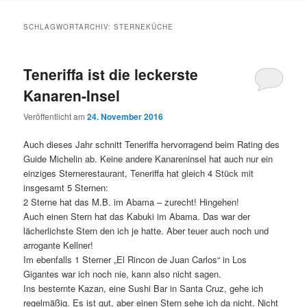
Inhalt
Inhalt
SCHLAGWORTARCHIV:
STERNEKÜCHE
springen
springen
Teneriffa ist die leckerste
Kanaren-Insel
Veröffentlicht am
24. November 2016
Auch dieses Jahr schnitt Teneriffa hervorragend beim Rating des
Guide Michelin ab. Keine andere Kanareninsel hat auch nur ein
einziges Sternerestaurant, Teneriffa hat gleich 4 Stück mit
insgesamt 5 Sternen:
2 Sterne hat das M.B. im Abama – zurecht! Hingehen!
Auch einen Stern hat das Kabuki im Abama. Das war der
lächerlichste Stern den ich je hatte. Aber teuer auch noch und
arrogante Kellner!
Im ebenfalls 1 Sterner „El Rincon de Juan Carlos“ in Los
Gigantes war ich noch nie, kann also nicht sagen.
Ins besternte Kazan, eine Sushi Bar in Santa Cruz, gehe ich
regelmäßig. Es ist gut, aber einen Stern sehe ich da nicht. Nicht