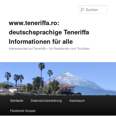
Such
www.teneriffa.ro:
deutschsprachige Teneriffa
Informationen für alle
Interessantes auf Teneriffa – für Residenten und Touristen
Hauptmenü
Startseite
Datenschutzerklärung
Impressum
Zum
Zum
Facebook Gruppe
primären
sekundären