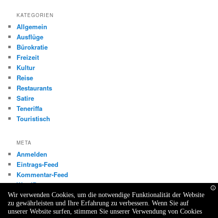
KATEGORIEN
Allgemein
Ausflüge
Bürokratie
Freizeit
Kultur
Reise
Restaurants
Satire
Teneriffa
Touristisch
META
Anmelden
Eintrags-Feed
Kommentar-Feed
WordPress.org
Wir verwenden Cookies, um die notwendige Funktionalität der Website
zu gewährleisten und Ihre Erfahrung zu verbessern. Wenn Sie auf
unserer Website surfen, stimmen Sie unserer Verwendung von Cookies