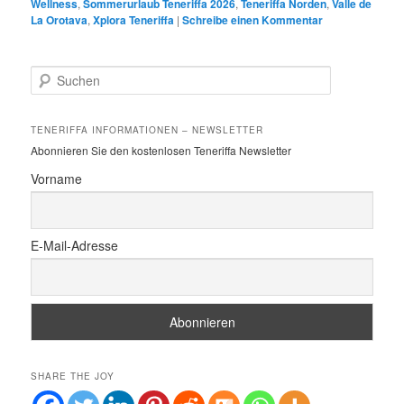
Wellness
,
Sommerurlaub Teneriffa 2026
,
Teneriffa Norden
,
Valle de
La Orotava
,
Xplora Teneriffa
|
Schreibe einen Kommentar
S
u
c
h
TENERIFFA INFORMATIONEN – NEWSLETTER
e
Abonnieren Sie den kostenlosen Teneriffa Newsletter
n
Vorname
E-Mail-Adresse
SHARE THE JOY