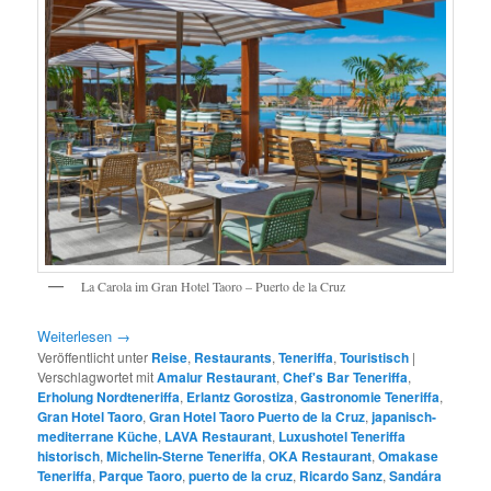
La Carola im Gran Hotel Taoro – Puerto de la Cruz
Weiterlesen
→
Veröffentlicht unter
Reise
,
Restaurants
,
Teneriffa
,
Touristisch
|
Verschlagwortet mit
Amalur Restaurant
,
Chef's Bar Teneriffa
,
Erholung Nordteneriffa
,
Erlantz Gorostiza
,
Gastronomie Teneriffa
,
Gran Hotel Taoro
,
Gran Hotel Taoro Puerto de la Cruz
,
japanisch-
mediterrane Küche
,
LAVA Restaurant
,
Luxushotel Teneriffa
historisch
,
Michelin-Sterne Teneriffa
,
OKA Restaurant
,
Omakase
Teneriffa
,
Parque Taoro
,
puerto de la cruz
,
Ricardo Sanz
,
Sandára