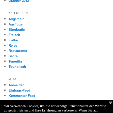
Oktober 2012
KATEGORIEN
Allgemein
Ausflüge
Bürokratie
Freizeit
Kultur
Reise
Restaurants
Satire
Teneriffa
Touristisch
META
Anmelden
Eintrags-Feed
Kommentar-Feed
WordPress.org
Wir verwenden Cookies, um die notwendige Funktionalität der Website
zu gewährleisten und Ihre Erfahrung zu verbessern. Wenn Sie auf