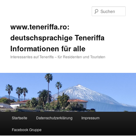
Such
www.teneriffa.ro:
deutschsprachige Teneriffa
Informationen für alle
Interessantes auf Teneriffa – für Residenten und Touristen
Hauptmenü
Startseite
Datenschutzerklärung
Impressum
Zum
Zum
Facebook Gruppe
primären
sekundären