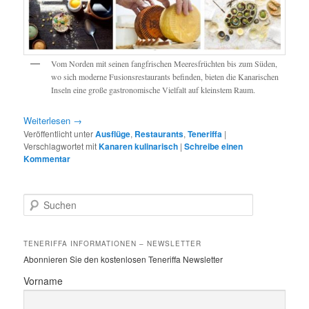
Vom Norden mit seinen fangfrischen Meeresfrüchten bis zum Süden,
wo sich moderne Fusionsrestaurants befinden, bieten die Kanarischen
Inseln eine große gastronomische Vielfalt auf kleinstem Raum.
Weiterlesen
→
Veröffentlicht unter
Ausflüge
,
Restaurants
,
Teneriffa
|
Verschlagwortet mit
Kanaren kulinarisch
|
Schreibe einen
Kommentar
S
u
c
h
TENERIFFA INFORMATIONEN – NEWSLETTER
e
Abonnieren Sie den kostenlosen Teneriffa Newsletter
n
Vorname