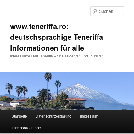
Such
www.teneriffa.ro:
deutschsprachige Teneriffa
Informationen für alle
Interessantes auf Teneriffa – für Residenten und Touristen
Hauptmenü
Startseite
Datenschutzerklärung
Impressum
Zum
Zum
Facebook Gruppe
primären
sekundären