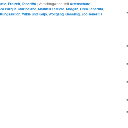
atie
,
Freizeit
,
Teneriffa
|
Verschlagwortet mit
Artenschutz
,
oro Parque
,
Marineland
,
Mathieu Lefévre
,
Morgan
,
Orca Teneriffa
,
ettungsaktion
,
Wikie und Keijo
,
Wolfgang Kiessling
,
Zoo Teneriffa
|