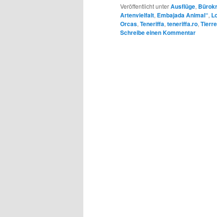
Veröffentlicht unter
Ausflüge
,
Bürokr
Artenvielfalt
,
Embajada Animal“
,
L
Orcas
,
Teneriffa
,
teneriffa.ro
,
Tierr
Schreibe einen Kommentar