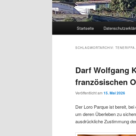
Hauptmenü
Startseite
Datenschutzerklär
Zum
Zum
primären
sekundären
SCHLAGWORTARCHIV:
TENERIFFA
Inhalt
Inhalt
Darf Wolfgang K
springen
springen
französischen O
Veröffentlicht am
15. Mai 2026
Der Loro Parque ist bereit, b
um deren Überleben zu sichern,
ausdrückliche Zustimmung der