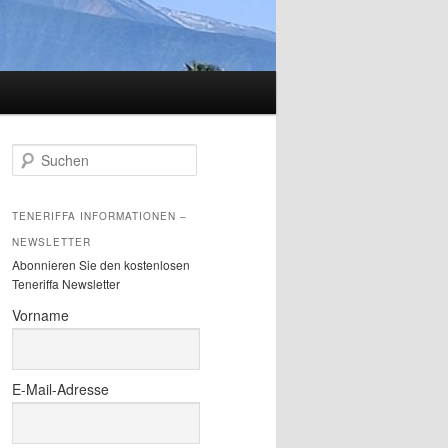
S
u
c
h
TENERIFFA INFORMATIONEN –
e
NEWSLETTER
n
Abonnieren Sie den kostenlosen
Teneriffa Newsletter
Vorname
E-Mail-Adresse