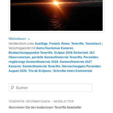
Weiterlesen
→
Veröffentlicht unter
Ausflüge
,
Freizeit
,
Reise
,
Teneriffa
,
Touristisch
|
Verschlagwortet mit
Astro-Tourismus Kanaren
,
Beobachtungspunkte Teneriffa
,
Eclipse 2026 Sicherheit
,
IAC
Observatorium
,
partielle Sonnenfinsternis Teneriffa
,
Perseiden
,
ringförmige Sonnenfinsternis 2028
,
Sonnenfinsternis 2027
Kanaren
,
Sonnenfinsternis Teneriffa
,
Sternschnuppen Perseiden
August 2026
,
Trio de Eclipses
|
Schreibe einen Kommentar
S
u
c
h
TENERIFFA INFORMATIONEN – NEWSLETTER
e
Abonnieren Sie den kostenlosen Teneriffa Newsletter
n