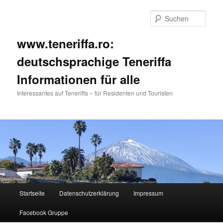
Such
www.teneriffa.ro:
deutschsprachige Teneriffa
Informationen für alle
Interessantes auf Teneriffa – für Residenten und Touristen
Hauptmenü
Startseite
Datenschutzerklärung
Impressum
Zum
Zum
Facebook Gruppe
primären
sekundären