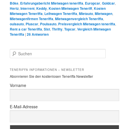
Böke
,
Erfahrungsbericht Mietwagen teneriffa
,
Europcar
,
Goldcar
,
Hertz
,
Interrent
,
Keddy
,
Kosten Mietwagen Teneriff
,
Kosten
Mietwagen Teneriffa
,
Leihwagen Teneriffa
,
Mietauto
,
Mietwagen
,
Mietwagenfirmen Teneriffa
,
Mietwagenvergleich Teneriffa
,
oulsauto
,
Pluscar
,
Poulsauto
,
Preisvergleich Mietwagen teneriffa
,
Rent a car Teneriffa
,
Sixt
,
Thrifty
,
Topcar
,
Vergleich Mietwagen
Teneriffa
|
26
Antworten
S
u
c
h
TENERIFFA INFORMATIONEN – NEWSLETTER
e
Abonnieren Sie den kostenlosen Teneriffa Newsletter
n
Vorname
E-Mail-Adresse