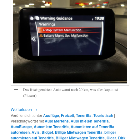
Das frischgemietete Auto warnt nach 20 km, was alles kaputt ist
(Pluscar)
Weiterlesen
→
Veröffentlicht unter
Ausflüge
,
Freizeit
,
Teneriffa
,
Touristisch
|
Verschlagwortet mit
Auto Mertens
,
Auto mieten Teneriffa
,
AutoEurope
,
Automiete Teneriffa
,
Automieten auf Teneriffa
,
autoreisen
,
Avis
,
Bidget
,
Billige Mietwagen Teneriffa
,
billiger
automieten auf Teneriffa
,
Billiger Mietwagen Teneriffa
,
Cicar
,
Dirk