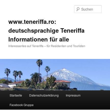
Such
www.teneriffa.ro:
deutschsprachige Teneriffa
Informationen für alle
Interessantes auf Teneriffa – für Residenten und Touristen
Hauptmenü
Startseite
Datenschutzerklärung
Impressum
Zum
Zum
Facebook Gruppe
primären
sekundären