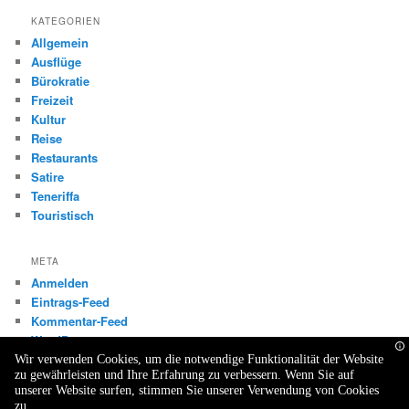
KATEGORIEN
Allgemein
Ausflüge
Bürokratie
Freizeit
Kultur
Reise
Restaurants
Satire
Teneriffa
Touristisch
META
Anmelden
Eintrags-Feed
Kommentar-Feed
WordPress.org
Wir verwenden Cookies, um die notwendige Funktionalität der Website
zu gewährleisten und Ihre Erfahrung zu verbessern. Wenn Sie auf
unserer Website surfen, stimmen Sie unserer Verwendung von Cookies
zu.