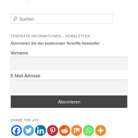
S
u
c
h
TENERIFFA INFORMATIONEN – NEWSLETTER
e
Abonnieren Sie den kostenlosen Teneriffa Newsletter
n
Vorname
E-Mail-Adresse
SHARE THE JOY