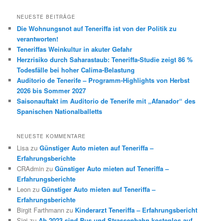
NEUESTE BEITRÄGE
Die Wohnungsnot auf Teneriffa ist von der Politik zu
verantworten!
Teneriffas Weinkultur in akuter Gefahr
Herzrisiko durch Saharastaub: Teneriffa-Studie zeigt 86 %
Todesfälle bei hoher Calima-Belastung
Auditorio de Tenerife – Programm-Highlights von Herbst
2026 bis Sommer 2027
Saisonauftakt im Auditorio de Tenerife mit „Afanador“ des
Spanischen Nationalballetts
NEUESTE KOMMENTARE
Lisa
zu
Günstiger Auto mieten auf Teneriffa –
Erfahrungsberichte
CRAdmin
zu
Günstiger Auto mieten auf Teneriffa –
Erfahrungsberichte
Leon
zu
Günstiger Auto mieten auf Teneriffa –
Erfahrungsberichte
Birgit Farthmann
zu
Kinderarzt Teneriffa – Erfahrungsbericht
Sigi
zu
Ab 2023 sind Bus und Strassenbahn kostenlos auf