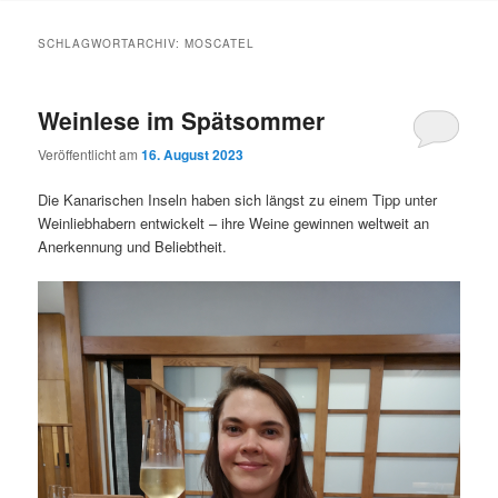
Inhalt
Inhalt
SCHLAGWORTARCHIV:
MOSCATEL
springen
springen
Weinlese im Spätsommer
Veröffentlicht am
16. August 2023
Die Kanarischen Inseln haben sich längst zu einem Tipp unter
Weinliebhabern entwickelt – ihre Weine gewinnen weltweit an
Anerkennung und Beliebtheit.