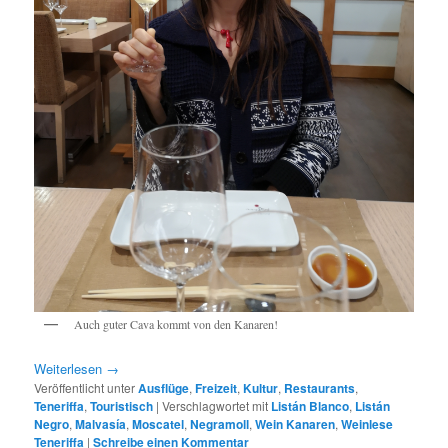
Auch guter Cava kommt von den Kanaren!
Weiterlesen
→
Veröffentlicht unter
Ausflüge
,
Freizeit
,
Kultur
,
Restaurants
,
Teneriffa
,
Touristisch
|
Verschlagwortet mit
Listán Blanco
,
Listán
Negro
,
Malvasía
,
Moscatel
,
Negramoll
,
Wein Kanaren
,
Weinlese
Teneriffa
|
Schreibe einen Kommentar