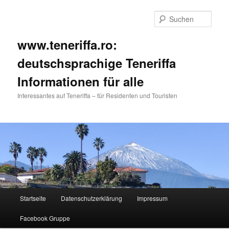
Such
www.teneriffa.ro:
deutschsprachige Teneriffa
Informationen für alle
Interessantes auf Teneriffa – für Residenten und Touristen
Hauptmenü
Startseite
Datenschutzerklärung
Impressum
Zum
Zum
Facebook Gruppe
primären
sekundären