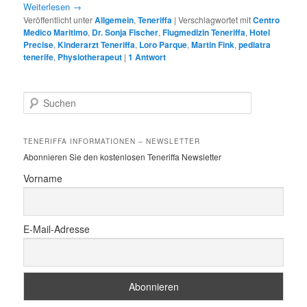
Weiterlesen
→
Veröffentlicht unter
Allgemein
,
Teneriffa
|
Verschlagwortet mit
Centro
Medico Maritimo
,
Dr. Sonja Fischer
,
Flugmedizin Teneriffa
,
Hotel
Precise
,
Kinderarzt Teneriffa
,
Loro Parque
,
Martin Fink
,
pediatra
tenerife
,
Physiotherapeut
|
1
Antwort
S
u
c
h
TENERIFFA INFORMATIONEN – NEWSLETTER
e
Abonnieren Sie den kostenlosen Teneriffa Newsletter
n
Vorname
E-Mail-Adresse