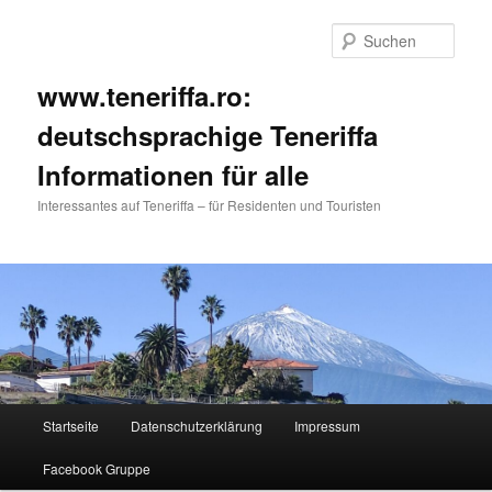
Such
www.teneriffa.ro:
deutschsprachige Teneriffa
Informationen für alle
Interessantes auf Teneriffa – für Residenten und Touristen
Hauptmenü
Startseite
Datenschutzerklärung
Impressum
Zum
Zum
Facebook Gruppe
primären
sekundären