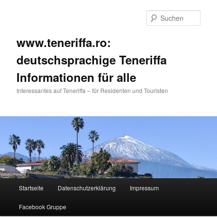
Such
www.teneriffa.ro:
deutschsprachige Teneriffa
Informationen für alle
Interessantes auf Teneriffa – für Residenten und Touristen
Hauptmenü
Startseite
Datenschutzerklärung
Impressum
Zum
Zum
Facebook Gruppe
primären
sekundären