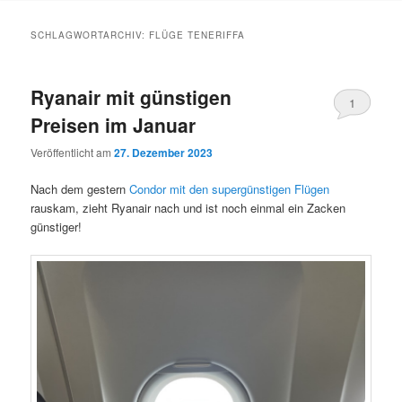
Inhalt
Inhalt
SCHLAGWORTARCHIV:
FLÜGE TENERIFFA
springen
springen
Ryanair mit günstigen
1
Preisen im Januar
Veröffentlicht am
27. Dezember 2023
Nach dem gestern
Condor mit den supergünstigen Flügen
rauskam, zieht Ryanair nach und ist noch einmal ein Zacken
günstiger!