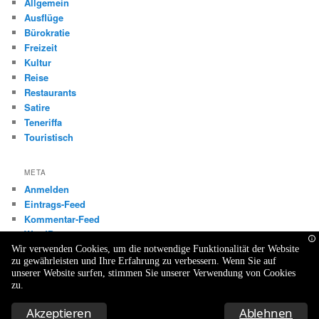
Allgemein
Ausflüge
Bürokratie
Freizeit
Kultur
Reise
Restaurants
Satire
Teneriffa
Touristisch
META
Anmelden
Eintrags-Feed
Kommentar-Feed
WordPress.org
Wir verwenden Cookies, um die notwendige Funktionalität der Website
zu gewährleisten und Ihre Erfahrung zu verbessern. Wenn Sie auf
unserer Website surfen, stimmen Sie unserer Verwendung von Cookies
zu.
Datenschutzerklärung
Stolz präsentiert von WordPress
Akzeptieren
Ablehnen