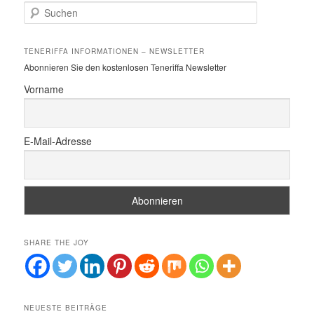
S
u
c
h
TENERIFFA INFORMATIONEN – NEWSLETTER
e
Abonnieren Sie den kostenlosen Teneriffa Newsletter
n
Vorname
E-Mail-Adresse
SHARE THE JOY
NEUESTE BEITRÄGE