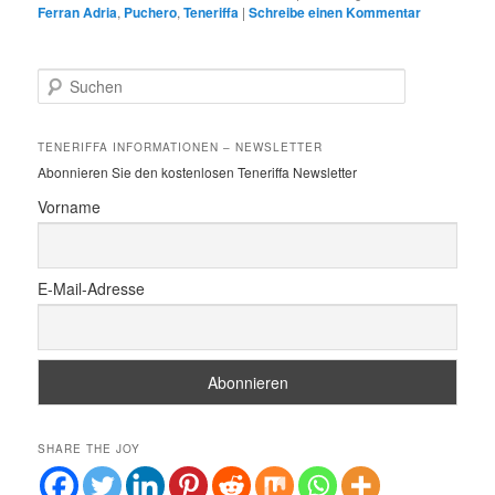
Ferran Adria
,
Puchero
,
Teneriffa
|
Schreibe einen Kommentar
S
u
c
h
TENERIFFA INFORMATIONEN – NEWSLETTER
e
Abonnieren Sie den kostenlosen Teneriffa Newsletter
n
Vorname
E-Mail-Adresse
SHARE THE JOY