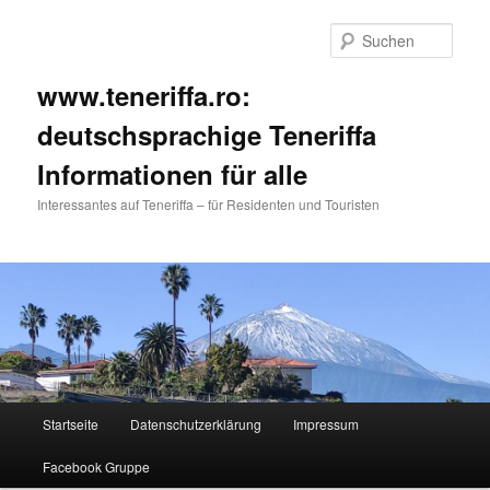
Such
www.teneriffa.ro:
deutschsprachige Teneriffa
Informationen für alle
Interessantes auf Teneriffa – für Residenten und Touristen
Hauptmenü
Startseite
Datenschutzerklärung
Impressum
Zum
Zum
Facebook Gruppe
primären
sekundären