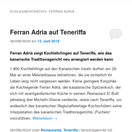
Inhalt
Inhalt
SCHLAGWORTARCHIV:
FERRAN ADRIA
springen
springen
Ferran Adria auf Teneriffa
Veröffentlicht am
12. Juni 2018
Ferran Adrià zeigt Kochlehrlingen auf Teneriffa, wie das
kanarische Traditionsgericht neu arrangiert werden kann
1.800 Kochlehrlinge auf den Kanarischen Inseln durften am 29.
Mai an einer Meisterklasse teilnehmen, die sie sicherlich ihr
Leben lang nicht vergessen werden. Keine geringere Koryphäe
als Kochlegende Ferran Adrià, der katalanische Spitzenkoch, der
sich mit avantgardistischer Küche in seinem Restaurant El Bulli
jahrelang drei Michelin-Sterne verdiente, reiste nach Teneriffa, um
anlässlich des kanarischen Regionalfeiertags Kochschülern seine
Interpretation des kanarischen Traditionsgerichts „Puchero“
vorzuführen.
Weiterlesen
→
Veröffentlicht unter
Restaurants
,
Teneriffa
|
Verschlagwortet mit