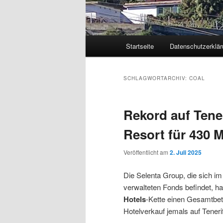
Hauptmenü
Startseite
Datenschutzerklär
Zum
Zum
primären
sekundären
SCHLAGWORTARCHIV:
COAL
Inhalt
Inhalt
Rekord auf Tene
springen
springen
Resort für 430 M
Veröffentlicht am
2. Juli 2025
Die Selenta Group, die sich i
verwalteten Fonds befindet, ha
Hotels
-Kette einen Gesamtbet
Hotelverkauf jemals auf Tenerif