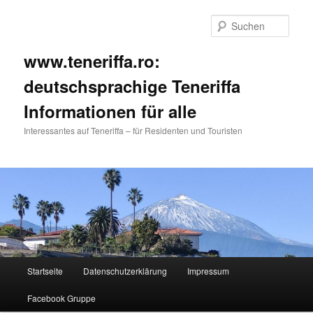
Such
www.teneriffa.ro:
deutschsprachige Teneriffa
Informationen für alle
Interessantes auf Teneriffa – für Residenten und Touristen
Hauptmenü
Startseite
Datenschutzerklärung
Impressum
Zum
Zum
Facebook Gruppe
primären
sekundären