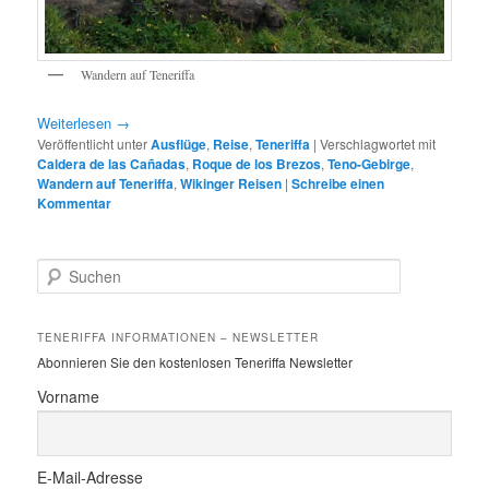
Wandern auf Teneriffa
Weiterlesen
→
Veröffentlicht unter
Ausflüge
,
Reise
,
Teneriffa
|
Verschlagwortet mit
Caldera de las Cañadas
,
Roque de los Brezos
,
Teno-Gebirge
,
Wandern auf Teneriffa
,
Wikinger Reisen
|
Schreibe einen
Kommentar
S
u
c
h
TENERIFFA INFORMATIONEN – NEWSLETTER
e
Abonnieren Sie den kostenlosen Teneriffa Newsletter
n
Vorname
E-Mail-Adresse