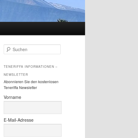
S
u
c
h
TENERIFFA INFORMATIONEN –
e
NEWSLETTER
n
Abonnieren Sie den kostenlosen
Teneriffa Newsletter
Vorname
E-Mail-Adresse