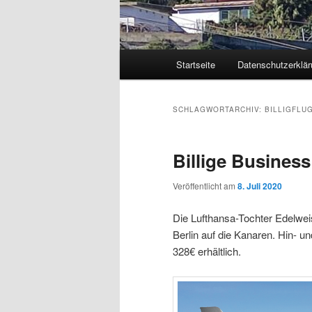
Hauptmenü
Startseite
Datenschutzerklär
Zum
Zum
primären
sekundären
SCHLAGWORTARCHIV:
BILLIGFLU
Inhalt
Inhalt
Billige Business
springen
springen
Veröffentlicht am
8. Juli 2020
Die Lufthansa-Tochter Edelwei
Berlin auf die Kanaren. Hin- u
328€ erhältlich.