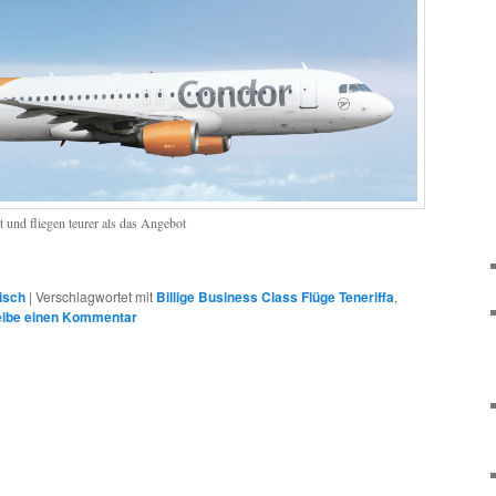
 und fliegen teurer als das Angebot
tisch
|
Verschlagwortet mit
Billige Business Class Flüge Teneriffa
,
eibe einen Kommentar