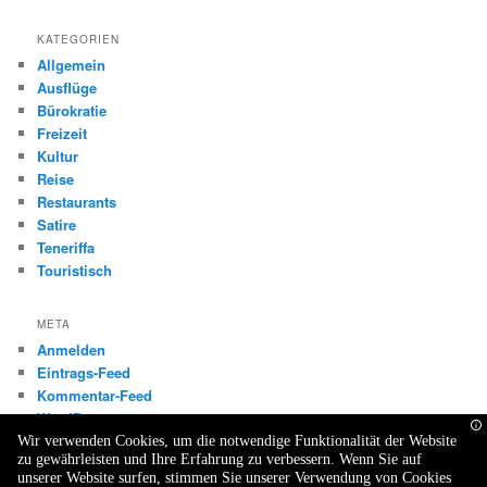
KATEGORIEN
Allgemein
Ausflüge
Bürokratie
Freizeit
Kultur
Reise
Restaurants
Satire
Teneriffa
Touristisch
META
Anmelden
Eintrags-Feed
Kommentar-Feed
WordPress.org
Wir verwenden Cookies, um die notwendige Funktionalität der Website
zu gewährleisten und Ihre Erfahrung zu verbessern. Wenn Sie auf
unserer Website surfen, stimmen Sie unserer Verwendung von Cookies