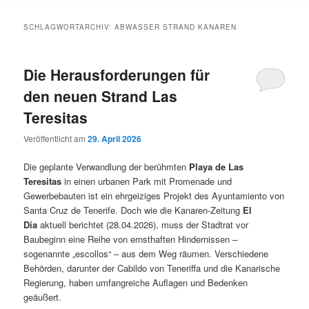
Inhalt
Inhalt
SCHLAGWORTARCHIV:
ABWASSER STRAND KANAREN
springen
springen
Die Herausforderungen für
den neuen Strand Las
Teresitas
Veröffentlicht am
29. April 2026
Die geplante Verwandlung der berühmten
Playa de Las
Teresitas
in einen urbanen Park mit Promenade und
Gewerbebauten ist ein ehrgeiziges Projekt des Ayuntamiento von
Santa Cruz de Tenerife. Doch wie die Kanaren-Zeitung
El
Día
aktuell berichtet (28.04.2026), muss der Stadtrat vor
Baubeginn eine Reihe von ernsthaften Hindernissen –
sogenannte „escollos“ – aus dem Weg räumen. Verschiedene
Behörden, darunter der Cabildo von Teneriffa und die Kanarische
Regierung, haben umfangreiche Auflagen und Bedenken
geäußert.