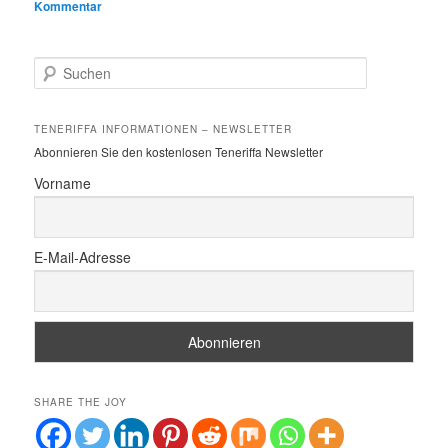
Kommentar
S
u
c
h
TENERIFFA INFORMATIONEN – NEWSLETTER
e
Abonnieren Sie den kostenlosen Teneriffa Newsletter
n
Vorname
E-Mail-Adresse
SHARE THE JOY