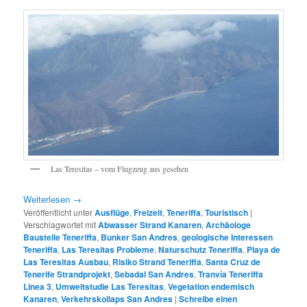
Las Teresitas – vom Flugzeug aus gesehen
Weiterlesen
→
Veröffentlicht unter
Ausflüge
,
Freizeit
,
Teneriffa
,
Touristisch
|
Verschlagwortet mit
Abwasser Strand Kanaren
,
Archäologe
Baustelle Teneriffa
,
Bunker San Andres
,
geologische Interessen
Teneriffa
,
Las Teresitas Probleme
,
Naturschutz Teneriffa
,
Playa de
Las Teresitas Ausbau
,
Risiko Strand Teneriffa
,
Santa Cruz de
Tenerife Strandprojekt
,
Sebadal San Andres
,
Tranvía Teneriffa
Linea 3
,
Umweltstudie Las Teresitas
,
Vegetation endemisch
Kanaren
,
Verkehrskollaps San Andres
|
Schreibe einen