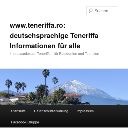
Such
www.teneriffa.ro:
deutschsprachige Teneriffa
Informationen für alle
Interessantes auf Teneriffa – für Residenten und Touristen
Hauptmenü
Startseite
Datenschutzerklärung
Impressum
Zum
Zum
Facebook Gruppe
primären
sekundären