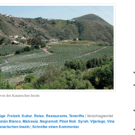
 von den Kanarischen Inseln
üge
,
Freizeit
,
Kultur
,
Reise
,
Restaurants
,
Teneriffa
|
Verschlagwortet
istán Blanco
,
Malvasía
,
Negramoll
,
Pinot Noir
,
Syrah
,
Vijariego
,
Vina
anarischen Inseln
|
Schreibe einen Kommentar