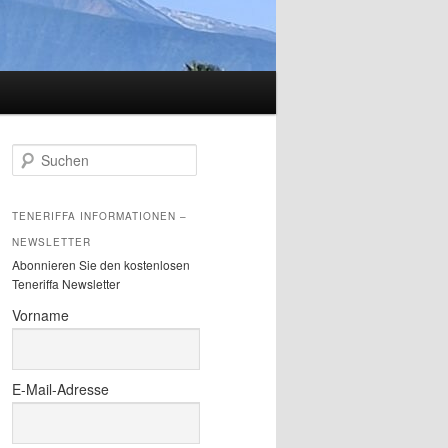
S
u
c
h
TENERIFFA INFORMATIONEN –
e
NEWSLETTER
n
Abonnieren Sie den kostenlosen
Teneriffa Newsletter
Vorname
E-Mail-Adresse