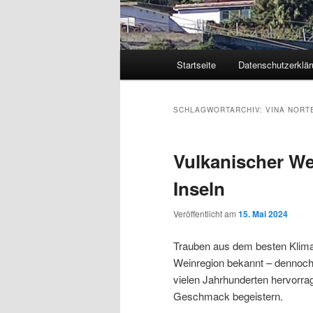
Hauptmenü
Startseite
Datenschutzerklär
Zum
Zum
primären
sekundären
SCHLAGWORTARCHIV:
VINA NORT
Inhalt
Inhalt
Vulkanischer We
springen
springen
Inseln
Veröffentlicht am
15. Mai 2024
Trauben aus dem besten Klima
Weinregion bekannt – dennoch 
vielen Jahrhunderten hervorra
Geschmack begeistern.