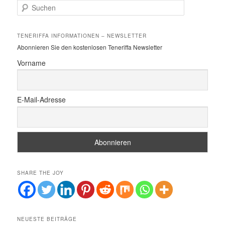
S
u
c
h
TENERIFFA INFORMATIONEN – NEWSLETTER
e
Abonnieren Sie den kostenlosen Teneriffa Newsletter
n
Vorname
E-Mail-Adresse
SHARE THE JOY
NEUESTE BEITRÄGE