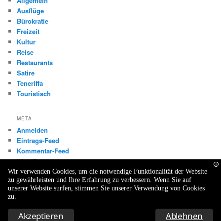
Allgemein
Ausflüge
Bürokratie
Freizeit
Kultur
Reise
Restaurants
Satire
Teneriffa
Touristisch
META
Anmelden
Eintrags-Feed
Kommentar-Feed
WordPress.org
Wir verwenden Cookies, um die notwendige Funktionalität der Website
zu gewährleisten und Ihre Erfahrung zu verbessern. Wenn Sie auf
unserer Website surfen, stimmen Sie unserer Verwendung von Cookies
zu.
Datenschutzerklärung
Stolz präsentiert von WordPress
Akzeptieren
Ablehnen