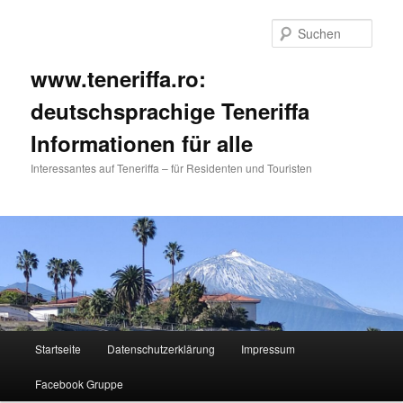
Such
www.teneriffa.ro:
deutschsprachige Teneriffa
Informationen für alle
Interessantes auf Teneriffa – für Residenten und Touristen
Hauptmenü
Startseite
Datenschutzerklärung
Impressum
Zum
Zum
Facebook Gruppe
primären
sekundären