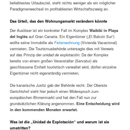
beliebtestes Urlaubsziel, steht nichts weniger als ein möglicher
Paradigmenwechsel im profitablesten Wirtschaftszweig an.
Das Urteil, das den Wohnungsmarkt verändern könnte
Der Auslöser ist ein konkreter Fall im Komplex
Waikiki in Playa
del Inglés
auf Gran Canaria. Ein Eigentümer („El Balcón Sur“)
wollte seine Immobilie als
Ferienwohnung
(Vivienda Vacacional)
vermieten. Die Tourismusbehörde untersagte dies mit Verweis
auf das Prinzip der
unidad de explotación
: Da der Komplex
bereits von einem großen Veranstalter (Servatur) als
geschlossene Einheit touristisch verwaltet wird, dürfen einzelne
Eigentümer nicht eigenständig vermieten.
Die kanarische Justiz gab der Behörde recht. Der Oberste
Gerichtshof sieht hier jedoch einen Widerspruch zum
europäischen Binnenmarkt und hat den Fall nun zur
grundsätzlichen Klärung angenommen.
Eine Entscheidung wird
in den kommenden Monaten erwartet.
Was ist die „Unidad de Explotación“ und warum ist sie
umstritten?