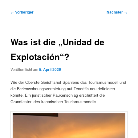
Inhalt
Beitragsnavigation
←
Vorheriger
Nächster
→
springen
Was ist die „Unidad de
Explotación“?
Veröffentlicht am
5. April 2026
Wie der Oberste Gerichtshof Spaniens das Tourismusmodell und
die Ferienwohnungsvermietung auf Teneriffa neu definieren
könnte. Ein juristischer Paukenschlag erschüttert die
Grundfesten des kanarischen Tourismusmodells.