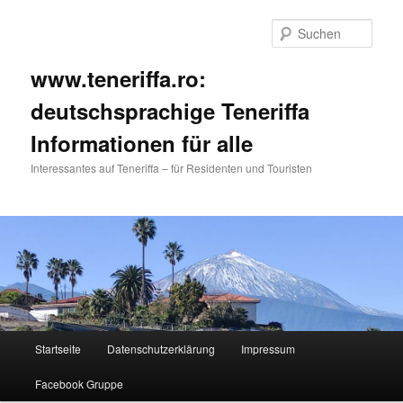
Such
www.teneriffa.ro:
deutschsprachige Teneriffa
Informationen für alle
Interessantes auf Teneriffa – für Residenten und Touristen
Hauptmenü
Startseite
Datenschutzerklärung
Impressum
Zum
Facebook Gruppe
primären