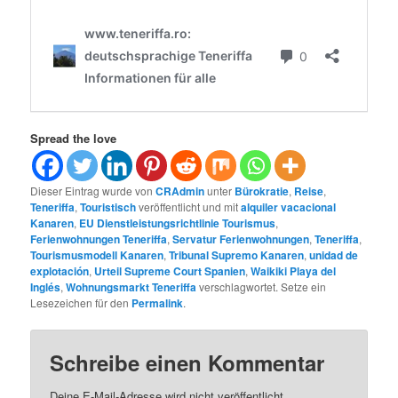
Spread the love
Dieser Eintrag wurde von
CRAdmin
unter
Bürokratie
,
Reise
,
Teneriffa
,
Touristisch
veröffentlicht und mit
alquiler vacacional
Kanaren
,
EU Dienstleistungsrichtlinie Tourismus
,
Ferienwohnungen Teneriffa
,
Servatur Ferienwohnungen
,
Teneriffa
,
Tourismusmodell Kanaren
,
Tribunal Supremo Kanaren
,
unidad de
explotación
,
Urteil Supreme Court Spanien
,
Waikiki Playa del
Inglés
,
Wohnungsmarkt Teneriffa
verschlagwortet. Setze ein
Lesezeichen für den
Permalink
.
Schreibe einen Kommentar
Deine E-Mail-Adresse wird nicht veröffentlicht.