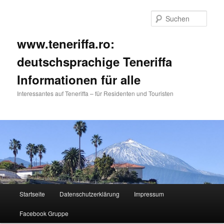
Such
www.teneriffa.ro:
deutschsprachige Teneriffa
Informationen für alle
Interessantes auf Teneriffa – für Residenten und Touristen
Hauptmenü
Startseite
Datenschutzerklärung
Impressum
Zum
Facebook Gruppe
primären