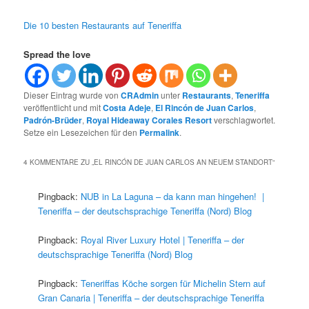
Die 10 besten Restaurants auf Teneriffa
Spread the love
Dieser Eintrag wurde von
CRAdmin
unter
Restaurants
,
Teneriffa
veröffentlicht und mit
Costa Adeje
,
El Rincón de Juan Carlos
,
Padrón-Brüder
,
Royal Hideaway Corales Resort
verschlagwortet.
Setze ein Lesezeichen für den
Permalink
.
4 KOMMENTARE ZU „
EL RINCÓN DE JUAN CARLOS AN NEUEM STANDORT
“
Pingback:
NUB in La Laguna – da kann man hingehen! |
Teneriffa – der deutschsprachige Teneriffa (Nord) Blog
Pingback:
Royal River Luxury Hotel | Teneriffa – der
deutschsprachige Teneriffa (Nord) Blog
Pingback:
Teneriffas Köche sorgen für Michelin Stern auf
Gran Canaria | Teneriffa – der deutschsprachige Teneriffa