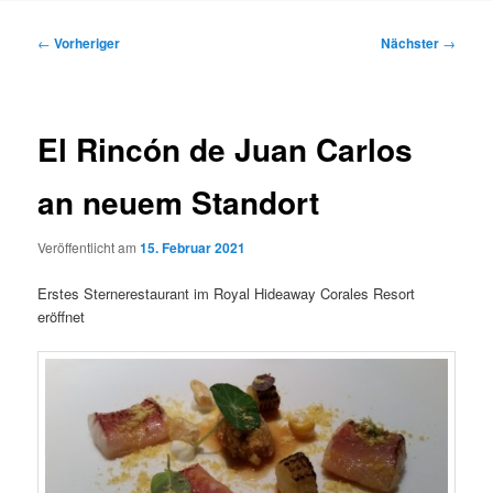
Inhalt
Beitragsnavigation
←
Vorheriger
Nächster
→
springen
El Rincón de Juan Carlos
an neuem Standort
Veröffentlicht am
15. Februar 2021
Erstes Sternerestaurant im Royal Hideaway Corales Resort
eröffnet