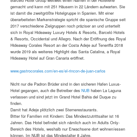
Barceló Hotel Group weltweit einen Namen in der Hotellerie
gemacht und kann mit 251 Häusern in 22 Ländern aufwarten. Sie
ist damit die zweitgrößte Hotelgruppe in Spanien. Mit einer
überarbeiteten Markenstrategie spricht die spanische Gruppe seit
2017 verschiedene Zielgruppen noch präziser an und unterteilt
sich in Royal Hideaway Luxury Hotels & Resorts, Barceló Hotels
& Resorts, Occidental und Allegro. Nach der Eröffnung des Royal
Hideaway Corales Resort an der Costa Adeje auf Teneriffa 2018
wurde 2019 als weiteres Highlight das Santa Catalina, a Royal
Hideaway Hotel auf Gran Canaria eröffnet.
www.gastrocorales.com/en-es/el-rincon-de-juan-carlos
Nicht nur die Padron Brüder sind in den sicheren Hafen Luxus-
Hotel gegangen, auch die Betreiber des
NUB
haben La Laguna
verlassen und sind jetzt im Grand Hotel Bahia del Duque zu
finden.
Damit hat Adeje plötzlich zwei Sternerestaurants.
Bitter für Familien mit Kindern: Das Mindestzutrittsalter ist 16
Jahren. Das Hotel befindet sich nämlich auch im Adults Only-
Bereich des Hotels, weshalb nur Erwachsene dort wohnen/essen
können. Im NUB ist das Mindestalter 8 Jahre.