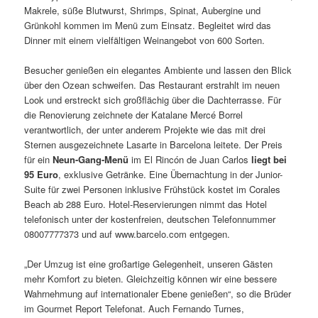
Makrele, süße Blutwurst, Shrimps, Spinat, Aubergine und
Grünkohl kommen im Menü zum Einsatz. Begleitet wird das
Dinner mit einem vielfältigen Weinangebot von 600 Sorten.
Besucher genießen ein elegantes Ambiente und lassen den Blick
über den Ozean schweifen. Das Restaurant erstrahlt im neuen
Look und erstreckt sich großflächig über die Dachterrasse. Für
die Renovierung zeichnete der Katalane Mercé Borrel
verantwortlich, der unter anderem Projekte wie das mit drei
Sternen ausgezeichnete Lasarte in Barcelona leitete. Der Preis
für ein
Neun-Gang-Menü
im El Rincón de Juan Carlos
liegt bei
95 Euro
, exklusive Getränke. Eine Übernachtung in der Junior-
Suite für zwei Personen inklusive Frühstück kostet im Corales
Beach ab 288 Euro. Hotel-Reservierungen nimmt das Hotel
telefonisch unter der kostenfreien, deutschen Telefonnummer
08007777373 und auf www.barcelo.com entgegen.
„Der Umzug ist eine großartige Gelegenheit, unseren Gästen
mehr Komfort zu bieten. Gleichzeitig können wir eine bessere
Wahrnehmung auf internationaler Ebene genießen“, so die Brüder
im Gourmet Report Telefonat. Auch Fernando Turnes,