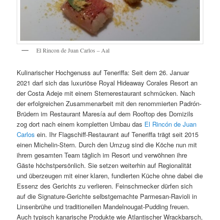
El Rincon de Juan Carlos – Aal
Kulinarischer Hochgenuss auf Teneriffa: Seit dem 26. Januar
2021 darf sich das luxuriöse Royal Hideaway Corales Resort an
der Costa Adeje mit einem Sternerestaurant schmücken. Nach
der erfolgreichen Zusammenarbeit mit den renommierten Padrón-
Brüdern im Restaurant Maresía auf dem Rooftop des Domizils
zog dort nach einem kompletten Umbau das
El Rincón de Juan
Carlos
ein. Ihr Flagschiff-Restaurant auf Teneriffa trägt seit 2015
einen Michelin-Stern. Durch den Umzug sind die Köche nun mit
ihrem gesamten Team täglich im Resort und verwöhnen ihre
Gäste höchstpersönlich. Sie setzen weiterhin auf Regionalität
und überzeugen mit einer klaren, fundierten Küche ohne dabei die
Essenz des Gerichts zu verlieren. Feinschmecker dürfen sich
auf die Signature-Gerichte selbstgemachte Parmesan-Ravioli in
Linsenbrühe und traditionellen Mandelnougat-Pudding freuen.
Auch typisch kanarische Produkte wie Atlantischer Wrackbarsch,