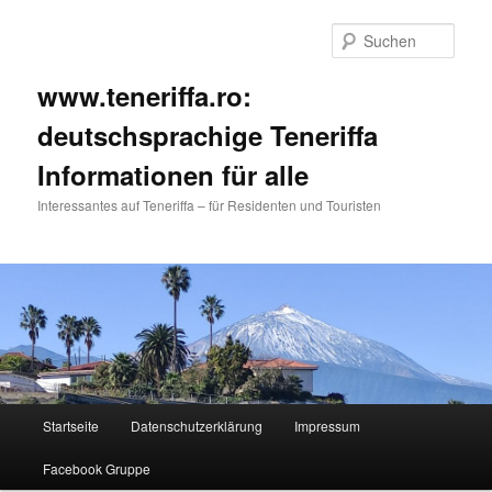
Such
www.teneriffa.ro:
deutschsprachige Teneriffa
Informationen für alle
Interessantes auf Teneriffa – für Residenten und Touristen
Hauptmenü
Startseite
Datenschutzerklärung
Impressum
Zum
Facebook Gruppe
primären